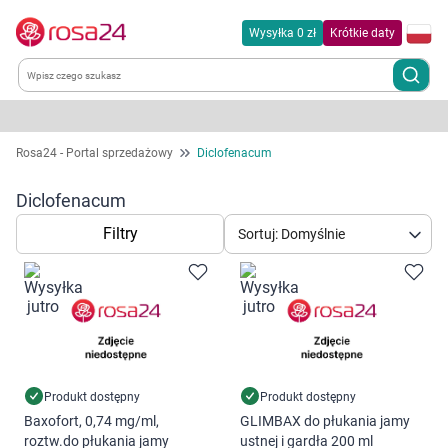
Wysyłka 0 zł
Krótkie daty
Kategorie
Rosa24 - Portal sprzedażowy
Diclofenacum
Chemia gospodarcza
Diclofenacum
Filtry
Sortuj: Domyślnie
Dla zwierząt
Dom i ogród
Zdrowie
Kobieta w ciąży i mama
Produkt dostępny
Produkt dostępny
Baxofort, 0,74 mg/ml,
GLIMBAX do płukania jamy
roztw.do płukania jamy
ustnej i gardła 200 ml