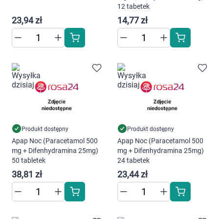
Dziecko
12 tabetek
23,94 zł
14,77 zł
Higiena
Kosmetyki
Mężczyzna
Zdrowy styl życia
Zabawki
Produkt dostępny
Produkt dostępny
Apap Noc (Paracetamol 500
Apap Noc (Paracetamol 500
mg + Difenhydramina 25mg)
mg + Difenhydramina 25mg)
Sprzęt medyczny
50 tabletek
24 tabetek
38,81 zł
23,44 zł
Motoryzacja
Grupy produktowe