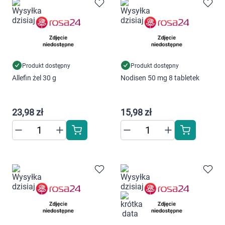
Marki
Produkt dostępny
Produkt dostępny
Korzystamy z plików cookies w celu
Allefin żel 30 g
Nodisen 50 mg 8 tabletek
dostosowania zawartości serwisu do Twoich
preferencji. Więcej informacji znajdziesz w
naszej
polityce prywatności
. Możesz określić
23,98 zł
15,98 zł
warunki przechowywania lub dostępu do
cookies poprzez kliknięcie przycisku
"Ustawienia" lub możesz zaakceptować
ustawienia wszystkich cookies klikając
AKCEPTUJĘ WSZYSTKIE
AKCEPTUJĘ WSZYSTKIE