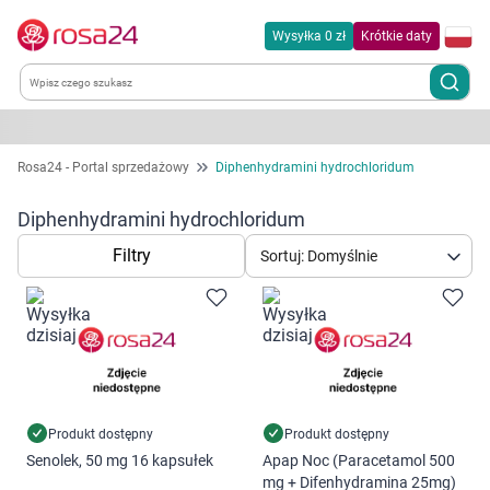
Wysyłka 0 zł
Krótkie daty
Kategorie
Rosa24 - Portal sprzedażowy
Diphenhydramini hydrochloridum
Chemia gospodarcza
Diphenhydramini hydrochloridum
Filtry
Sortuj: Domyślnie
Dla zwierząt
Dom i ogród
Zdrowie
Kobieta w ciąży i mama
Produkt dostępny
Produkt dostępny
Senolek, 50 mg 16 kapsułek
Apap Noc (Paracetamol 500
mg + Difenhydramina 25mg)