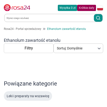
Wysyłka 0 zł
Krótkie daty
Rosa24 - Portal sprzedażowy
Ethanolum zawartość etanolu
Kategorie
Ethanolum zawartość etanolu
Chemia gospodarcza
Filtry
Sortuj: Domyślnie
Dla zwierząt
Dom i ogród
Powiązane kategorie
Zdrowie
Korzystamy z plików cookies w celu
Kobieta w ciąży i mama
dostosowania zawartości serwisu do Twoich
Leki i preparaty na wszawicę
preferencji. Więcej informacji znajdziesz w