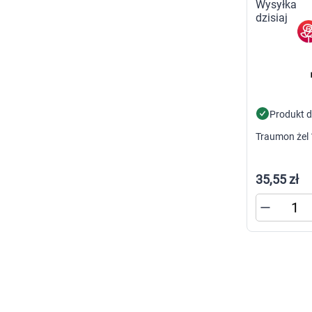
Zabawki
Zwierzęta gospodarskie
Akwarystyka
K
s
n
p
p
Produkt 
w
Traumon żel 
35,55 zł
U