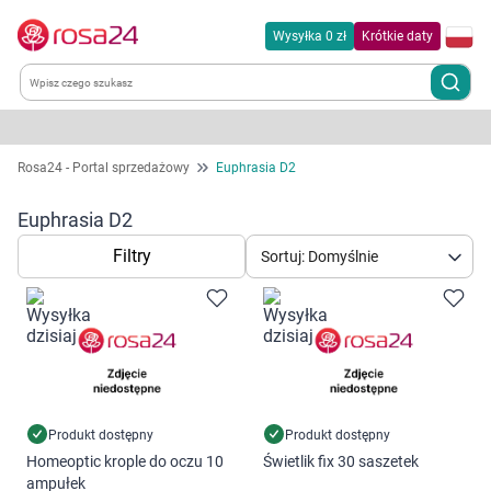
Wysyłka 0 zł
Krótkie daty
Kategorie
Rosa24 - Portal sprzedażowy
Euphrasia D2
Chemia gospodarcza
Euphrasia D2
Filtry
Sortuj: Domyślnie
Dla zwierząt
Dom i ogród
Zdrowie
Kobieta w ciąży i mama
Produkt dostępny
Produkt dostępny
Homeoptic krople do oczu 10
Świetlik fix 30 saszetek
Korzystamy z plików cookies w celu
ampułek