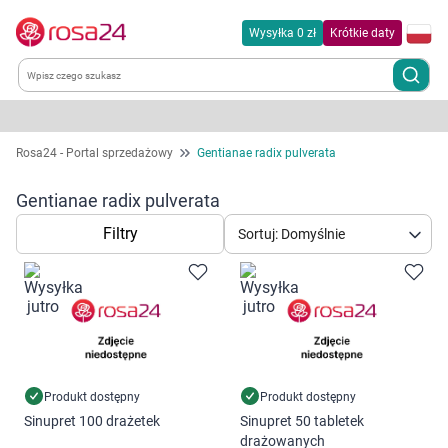
Wysyłka 0 zł
Krótkie daty
Kategorie
Rosa24 - Portal sprzedażowy
Gentianae radix pulverata
Chemia gospodarcza
Gentianae radix pulverata
Filtry
Sortuj: Domyślnie
Dla zwierząt
Dom i ogród
Zdrowie
Kobieta w ciąży i mama
Produkt dostępny
Produkt dostępny
Sinupret 100 drażetek
Sinupret 50 tabletek
Korzystamy z plików cookies w celu
drażowanych