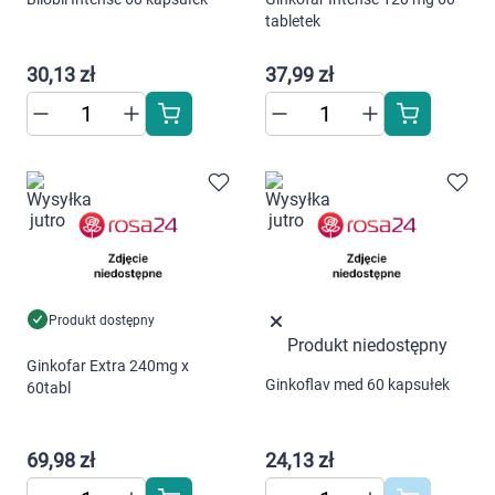
Dziecko
tabletek
Higiena
30,13 zł
37,99 zł
Kosmetyki
Mężczyzna
Zdrowy styl życia
Korzystamy z plików cookies w celu
Zabawki
dostosowania zawartości serwisu do Twoich
Produkt dostępny
preferencji. Więcej informacji znajdziesz w
Produkt niedostępny
Sprzęt medyczny
Ginkofar Extra 240mg x
naszej
polityce prywatności
. Możesz określić
Ginkoflav med 60 kapsułek
60tabl
warunki przechowywania lub dostępu do
Motoryzacja
cookies poprzez kliknięcie przycisku
"Ustawienia" lub możesz zaakceptować
69,98 zł
24,13 zł
Grupy produktowe
ustawienia wszystkich cookies klikając