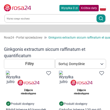
Wysyłka 0 zł
Krótkie daty
Kategorie
Rosa24 - Portal sprzedażowy
Ginkgonis extractum siccum raffinatum et qua
Chemia gospodarcza
Ginkgonis extractum siccum raffinatum et
quantificatum
Dla zwierząt
Filtry
Sortuj: Domyślnie
Dom i ogród
Zdrowie
Kobieta w ciąży i mama
Produkt dostępny
Produkt dostępny
Bilobil Intense 60 kapsułek
Ginkofar Intense 120 mg 60