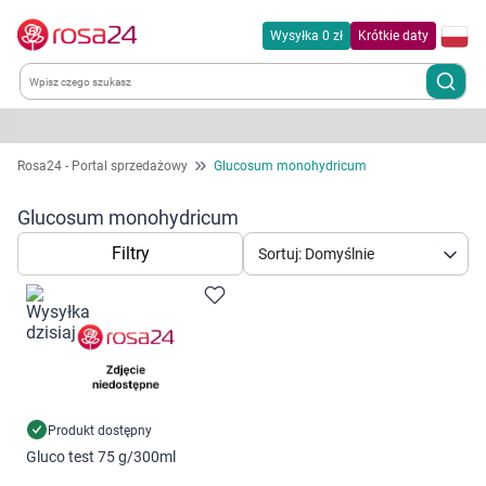
Wysyłka 0 zł
Krótkie daty
Kategorie
Rosa24 - Portal sprzedażowy
Glucosum monohydricum
Chemia gospodarcza
Glucosum monohydricum
Filtry
Sortuj: Domyślnie
Dla zwierząt
Dom i ogród
Zdrowie
Kobieta w ciąży i mama
Produkt dostępny
Gluco test 75 g/300ml
Korzystamy z plików cookies w celu