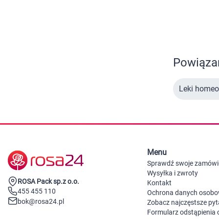
Zabawki
Zwierzęta gospodarskie
Akwarystyka
Powiązan
Leki homeo
Menu
Sprawdź swoje zamówi
Wysyłka i zwroty
ROSA Pack sp.z o.o.
Kontakt
455 455 110
Ochrona danych osob
bok@rosa24.pl
Zobacz najczęstsze pyt
Formularz odstąpienia