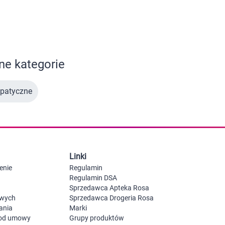
 dla psa i kota
Leki na chrypkę
Witaminy i minerały
Witaminy
Leki i suplementy z witaminą A
Witami
Leki i suplementy z witaminą A+E
Witaminy ADEK A + D + E + K
e kategorie
Leki i suplementy z witaminą B1
Leki i suplementy z witaminą B2
Leki i suplementy z witaminą B3
patyczne
Leki i suplementy z witaminą B6
Leki i suplementy z witaminą B9 kwas
Ak
Leki i suplementy z witaminą B12
Wk
Leki i suplementy z witaminą B comp
Układ
Ni
Leki i suplementy z witaminą C
Leki i suplementy z witaminą D
Leki i suplementy z witaminą E
Linki
Leki i suplementy z witaminą K
Leki i suplementy z witaminami K+D
enie
Regulamin
Biotyna
Regulamin DSA
Pozostałe witaminy
Katar
Ma
Sprzedawca Apteka Rosa
Leki i suplementy z witaminą B5
owych
Sprzedawca Drogeria Rosa
Minerały w tabletkach i płynie
ania
Marki
Tabletki i preparaty z chromem
 od umowy
Grupy produktów