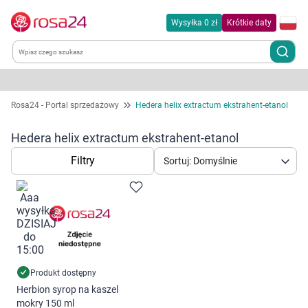
Wysyłka 0 zł
Krótkie daty
Kategorie
Rosa24 - Portal sprzedażowy
Hedera helix extractum ekstrahent-etanol
Chemia gospodarcza
Hedera helix extractum ekstrahent-etanol
Filtry
Sortuj: Domyślnie
Dla zwierząt
Dom i ogród
Zdrowie
Kobieta w ciąży i mama
Produkt dostępny
Herbion syrop na kaszel
mokry 150 ml