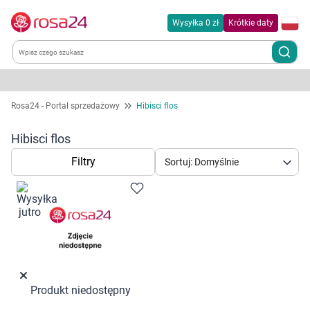
Wysyłka 0 zł
Krótkie daty
Kategorie
Rosa24 - Portal sprzedażowy
Hibisci flos
Chemia gospodarcza
Hibisci flos
Filtry
Sortuj: Domyślnie
Dla zwierząt
Dom i ogród
Zdrowie
Kobieta w ciąży i mama
Produkt niedostępny