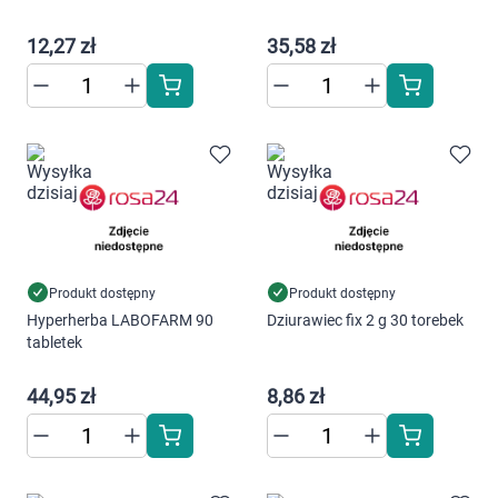
Dziecko
12,27 zł
35,58 zł
Higiena
Kosmetyki
Mężczyzna
Zdrowy styl życia
Zabawki
Produkt dostępny
Produkt dostępny
Hyperherba LABOFARM 90
Dziurawiec fix 2 g 30 torebek
tabletek
Sprzęt medyczny
Korzystamy z plików cookies w celu
dostosowania zawartości serwisu do Twoich
44,95 zł
8,86 zł
Motoryzacja
preferencji. Więcej informacji znajdziesz w
naszej
polityce prywatności
. Możesz określić
warunki przechowywania lub dostępu do
Grupy produktowe
cookies poprzez kliknięcie przycisku