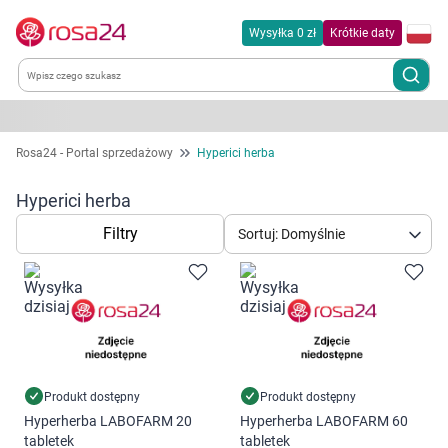
Wysyłka 0 zł
Krótkie daty
Kategorie
Rosa24 - Portal sprzedażowy
Hyperici herba
Chemia gospodarcza
Hyperici herba
Filtry
Sortuj: Domyślnie
Dla zwierząt
Dom i ogród
Zdrowie
Kobieta w ciąży i mama
Produkt dostępny
Produkt dostępny
Hyperherba LABOFARM 20
Hyperherba LABOFARM 60
tabletek
tabletek