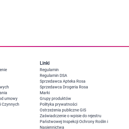
 dla psa i kota
Leki na chrypkę
Witaminy i minerały
Witaminy
Leki i suplementy z witaminą A
Witami
Leki i suplementy z witaminą A+E
Witaminy ADEK A + D + E + K
Leki i suplementy z witaminą B1
Leki i suplementy z witaminą B2
Leki i suplementy z witaminą B3
Leki i suplementy z witaminą B6
Leki i suplementy z witaminą B9 kwas
Ak
Linki
Leki i suplementy z witaminą B12
Wk
Leki i suplementy z witaminą B comp
Układ
Ni
enie
Regulamin
Leki i suplementy z witaminą C
Regulamin DSA
Leki i suplementy z witaminą D
Sprzedawca Apteka Rosa
Leki i suplementy z witaminą E
owych
Sprzedawca Drogeria Rosa
Leki i suplementy z witaminą K
ania
Marki
Leki i suplementy z witaminami K+D
 od umowy
Grupy produktów
Biotyna
ji Czynnych
Polityka prywatności
Pozostałe witaminy
Katar
Ma
Ostrzeżenia publiczne GIS
Leki i suplementy z witaminą B5
Zaświadczenie o wpisie do rejestru
Minerały w tabletkach i płynie
Państwowej Inspekcji Ochrony Roślin i
Tabletki i preparaty z chromem
Nasiennictwa