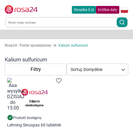
Wysyłka 0 zł
Krótkie daty
Kategorie
Rosa24 - Portal sprzedażowy
Kalium sulfuricum
Chemia gospodarcza
Kalium sulfuricum
Filtry
Sortuj: Domyślnie
Dla zwierząt
Dom i ogród
Zdrowie
Kobieta w ciąży i mama
Produkt dostępny
Lehning Sinuspax 60 tabletek
Korzystamy z plików cookies w celu