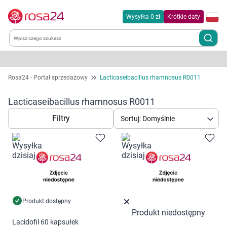
Wysyłka 0 zł
Krótkie daty
Kategorie
Rosa24 - Portal sprzedażowy
Lacticaseibacillus rhamnosus R0011
Chemia gospodarcza
Lacticaseibacillus rhamnosus R0011
Filtry
Sortuj: Domyślnie
Dla zwierząt
Dom i ogród
Zdrowie
Kobieta w ciąży i mama
Produkt dostępny
Produkt niedostępny
Lacidofil 60 kapsułek