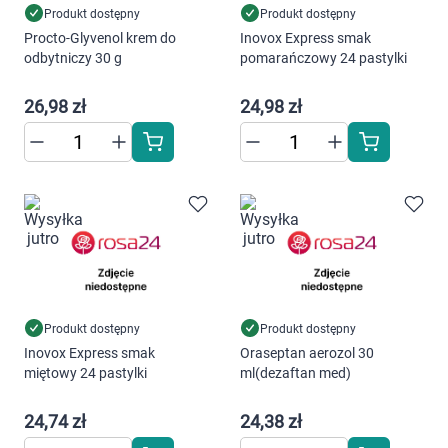
Produkt dostępny
Produkt dostępny
Procto-Glyvenol krem do
Inovox Express smak
odbytniczy 30 g
pomarańczowy 24 pastylki
Korzystamy z plików cookies w celu
dostosowania zawartości serwisu do Twoich
26,98 zł
24,98 zł
preferencji. Więcej informacji znajdziesz w
naszej
polityce prywatności
. Możesz określić
warunki przechowywania lub dostępu do
cookies poprzez kliknięcie przycisku
"Ustawienia" lub możesz zaakceptować
ustawienia wszystkich cookies klikając
AKCEPTUJĘ WSZYSTKIE
Produkt dostępny
Produkt dostępny
AKCEPTUJĘ WSZYSTKIE
Inovox Express smak
Oraseptan aerozol 30
miętowy 24 pastylki
ml(dezaftan med)
Ustawienia
24,74 zł
24,38 zł