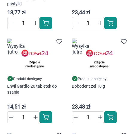
Dziecko
pastylki
18,77 zł
23,44 zł
Higiena
Kosmetyki
Mężczyzna
Zdrowy styl życia
Zabawki
Produkt dostępny
Produkt dostępny
Envil Gardło 20 tabletek do
Bobodent żel 10 g
ssania
Sprzęt medyczny
14,51 zł
23,48 zł
Motoryzacja
Grupy produktowe