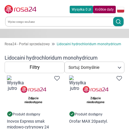
Wysyłka 0 zł
Krótkie daty
Kategorie
Rosa24 - Portal sprzedażowy
Lidocaini hydrochloridum monohydricum
Chemia gospodarcza
Lidocaini hydrochloridum monohydricum
Filtry
Sortuj: Domyślnie
Dla zwierząt
Dom i ogród
Zdrowie
Kobieta w ciąży i mama
Produkt dostępny
Produkt dostępny
Inovox Express smak
Orofar MAX 20pastyl.
miodowo-cytrynowy 24