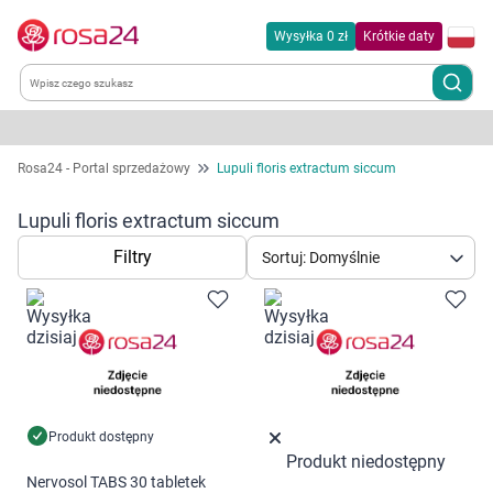
Wysyłka 0 zł
Krótkie daty
Kategorie
Rosa24 - Portal sprzedażowy
Lupuli floris extractum siccum
Chemia gospodarcza
Lupuli floris extractum siccum
Filtry
Sortuj: Domyślnie
Dla zwierząt
Dom i ogród
Zdrowie
Kobieta w ciąży i mama
Produkt dostępny
Produkt niedostępny
Nervosol TABS 30 tabletek