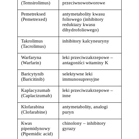
(Temsirolimus)
przeciwnowotworowe
Pemetreksed 
antymetabolity kwasu 
(Pemetrexed)
foliowego (inhibitory 
reduktazy kwasu 
dihydrofoliowego)
Takrolimus 
inhibitory kalcyneuryny
(Tacrolimus)
Warfaryna 
leki przeciwzakrzepowe – 
(Warfarin)
antagoniści witaminy K
Baricytynib 
selektywne leki 
(Baricitinib)
immunosupresyjne
Kaplacyzumab 
leki przeciwzakrzepowe – 
(Caplacizumab)
inne
Klofarabina 
antymetabolity, analogi 
(Clofarabine)
puryn
Kwas 
chinolony – inhibitory 
pipemidynowy 
gyrazy
(Pipemidic acid)