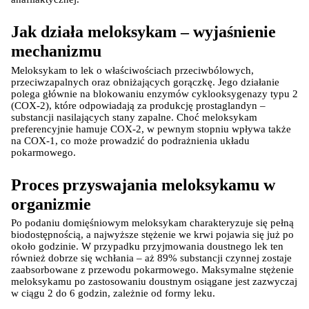
Jak działa meloksykam – wyjaśnienie 
mechanizmu
Meloksykam to lek o właściwościach przeciwbólowych, 
przeciwzapalnych oraz obniżających gorączkę. Jego działanie 
polega głównie na blokowaniu enzymów cyklooksygenazy typu 2 
(COX-2), które odpowiadają za produkcję prostaglandyn – 
substancji nasilających stany zapalne. Choć meloksykam 
preferencyjnie hamuje COX-2, w pewnym stopniu wpływa także 
na COX-1, co może prowadzić do podrażnienia układu 
pokarmowego.
Proces przyswajania meloksykamu w 
organizmie
Po podaniu domięśniowym meloksykam charakteryzuje się pełną 
biodostępnością, a najwyższe stężenie we krwi pojawia się już po 
około godzinie. W przypadku przyjmowania doustnego lek ten 
również dobrze się wchłania – aż 89% substancji czynnej zostaje 
zaabsorbowane z przewodu pokarmowego. Maksymalne stężenie 
meloksykamu po zastosowaniu doustnym osiągane jest zazwyczaj 
w ciągu 2 do 6 godzin, zależnie od formy leku.