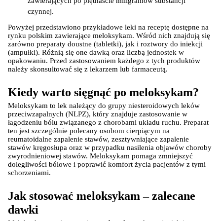
zawierających po piętnaście miligramów substancji 
czynnej.     
Powyżej przedstawiono przykładowe leki na receptę dostępne na 
rynku polskim zawierające meloksykam. Wśród nich znajdują się 
zarówno preparaty doustne (tabletki), jak i roztwory do iniekcji 
(ampułki). Różnią się one dawką oraz liczbą jednostek w 
opakowaniu. Przed zastosowaniem każdego z tych produktów 
należy skonsultować się z lekarzem lub farmaceutą.
Kiedy warto sięgnąć po meloksykam?
Meloksykam to lek należący do grupy niesteroidowych leków 
przeciwzapalnych (NLPZ), który znajduje zastosowanie w 
łagodzeniu bólu związanego z chorobami układu ruchu. Preparat 
ten jest szczególnie polecany osobom cierpiącym na 
reumatoidalne zapalenie stawów, zesztywniające zapalenie 
stawów kręgosłupa oraz w przypadku nasilenia objawów choroby 
zwyrodnieniowej stawów. Meloksykam pomaga zmniejszyć 
dolegliwości bólowe i poprawić komfort życia pacjentów z tymi 
schorzeniami.
Jak stosować meloksykam – zalecane 
dawki