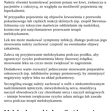
Należy również kontrolować poziom potasu we krwi, zwłaszcza u 
pacjentów z cukrzycą, ze względu na możliwość pojawienia się 
Ustawienia
hiperkaliemii.
W przypadku pojawienia się objawów krwawienia z przewodu 
pokarmowego lub ciężkich reakcji skórnych (np. zespół Stevensa-
Johnsona czy toksyczne martwicze oddzielanie się naskórka), 
konieczne jest natychmiastowe przerwanie terapii 
meloksykamem.
Lek ten może maskować symptomy infekcji, dlatego podczas jego 
stosowania należy zachować czujność na ewentualne objawy 
zakażenia.
Zaleca się przyjmowanie meloksykamu podczas posiłku, aby 
ograniczyć ryzyko podrażnienia błony śluzowej żołądka; 
stosowanie leku na czczo może zwiększać to zagrożenie.
Dodatkowo warto rozważyć jednoczesne stosowanie preparatów 
osłonowych (np. inhibitorów pompy protonowej), by zmniejszyć 
negatywny wpływ leku na układ pokarmowy.
Szczególną uwagę należy zachować u osób z niekontrolowanym 
nadciśnieniem tętniczym, niewydolnością serca, miażdżycą 
naczyń obwodowych czy chorobami serca i naczyń mózgowych 
– istnieje bowiem zwiększone ryzyko udaru mózgu lub zawału 
serca podczas terapii meloksykamem.