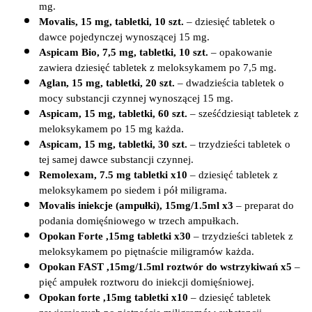
mg.     
Movalis, 15 mg, tabletki, 10 szt.
 – dziesięć tabletek o 
dawce pojedynczej wynoszącej 15 mg.     
Aspicam Bio, 7,5 mg, tabletki, 10 szt.
 – opakowanie 
zawiera dziesięć tabletek z meloksykamem po 7,5 mg.     
Aglan, 15 mg, tabletki, 20 szt.
 – dwadzieścia tabletek o 
mocy substancji czynnej wynoszącej 15 mg.     
Aspicam, 15 mg, tabletki, 60 szt.
 – sześćdziesiąt tabletek z 
meloksykamem po 15 mg każda.     
Aspicam, 15 mg, tabletki, 30 szt.
 – trzydzieści tabletek o 
tej samej dawce substancji czynnej.     
Remolexam, 7.5 mg tabletki x10
 – dziesięć tabletek z 
meloksykamem po siedem i pół miligrama.     
Movalis iniekcje (ampułki), 15mg/1.5ml x3
 – preparat do 
podania domięśniowego w trzech ampułkach.     
Opokan Forte ,15mg tabletki x30
 – trzydzieści tabletek z 
meloksykamem po piętnaście miligramów każda.     
Opokan FAST ,15mg/1.5ml roztwór do wstrzykiwań x5
 – 
pięć ampułek roztworu do iniekcji domięśniowej.     
Opokan forte ,15mg tabletki x10
 – dziesięć tabletek 