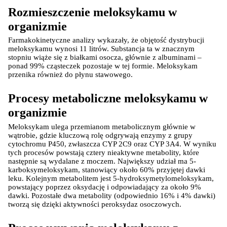
Rozmieszczenie meloksykamu w 
organizmie
Farmakokinetyczne analizy wykazały, że objętość dystrybucji 
meloksykamu wynosi 11 litrów. Substancja ta w znacznym 
stopniu wiąże się z białkami osocza, głównie z albuminami – 
ponad 99% cząsteczek pozostaje w tej formie. Meloksykam 
przenika również do płynu stawowego.
Procesy metaboliczne meloksykamu w 
organizmie
Meloksykam ulega przemianom metabolicznym głównie w 
wątrobie, gdzie kluczową rolę odgrywają enzymy z grupy 
cytochromu P450, zwłaszcza CYP 2C9 oraz CYP 3A4. W wyniku 
tych procesów powstają cztery nieaktywne metabolity, które 
następnie są wydalane z moczem. Największy udział ma 5-
karboksymeloksykam, stanowiący około 60% przyjętej dawki 
leku. Kolejnym metabolitem jest 5-hydroksymetylomeloksykam, 
powstający poprzez oksydację i odpowiadający za około 9% 
dawki. Pozostałe dwa metabolity (odpowiednio 16% i 4% dawki) 
tworzą się dzięki aktywności peroksydaz osoczowych.