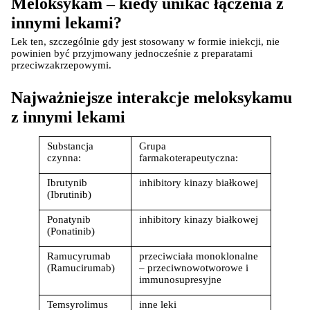
Meloksykam – kiedy unikać łączenia z 
innymi lekami?
Lek ten, szczególnie gdy jest stosowany w formie iniekcji, nie 
powinien być przyjmowany jednocześnie z preparatami 
przeciwzakrzepowymi.
Najważniejsze interakcje meloksykamu 
z innymi lekami
Substancja 
Grupa 
czynna:
farmakoterapeutyczna:
Ibrutynib 
inhibitory kinazy białkowej
(Ibrutinib)
Ponatynib 
inhibitory kinazy białkowej
(Ponatinib)
Ramucyrumab 
przeciwciała monoklonalne 
(Ramucirumab)
– przeciwnowotworowe i 
immunosupresyjne
Temsyrolimus 
inne leki 