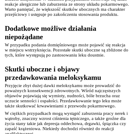
reakcje alergiczne lub zaburzenia ze strony układu pokarmowego. 
Warto pamiętać, że większość skutków ubocznych ma charakter 
przejściowy i ustępuje po zakończeniu stosowania produktu.
Dodatkowe możliwe działania 
niepożądane
W przypadku podania domięśniowego może pojawić się reakcja 
w miejscu wstrzyknięcia. Pozostałe skutki uboczne są zbliżone do 
tych, które występują po zastosowaniu leku doustnie.
Skutki uboczne i objawy 
przedawkowania meloksykamu
Przyjęcie zbyt dużej dawki meloksykamu może prowadzić do 
poważnych konsekwencji zdrowotnych. Wśród najczęstszych 
objawów pojawiają się wymioty, nudności, bóle brzucha oraz 
uczucie senności i ospałości. Przedawkowanie tego leku może 
także skutkować krwawieniami z przewodu pokarmowego.
W ciężkich przypadkach mogą wystąpić zaburzenia pracy nerek i 
wątroby, znaczny wzrost ciśnienia tętniczego, a także groźne dla 
życia stany takie jak depresja oddechowa, drgawki, śpiączka czy 
zapaść krążeniowa. Niekiedy dochodzi również do reakcji 
anafilaktycznej.