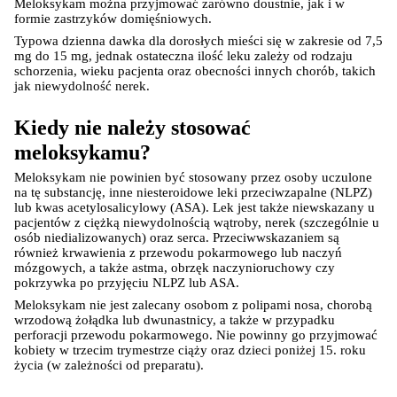
Meloksykam można przyjmować zarówno doustnie, jak i w 
formie zastrzyków domięśniowych.
Typowa dzienna dawka dla dorosłych mieści się w zakresie od 7,5 
mg do 15 mg, jednak ostateczna ilość leku zależy od rodzaju 
schorzenia, wieku pacjenta oraz obecności innych chorób, takich 
jak niewydolność nerek.
Kiedy nie należy stosować 
meloksykamu?
Meloksykam nie powinien być stosowany przez osoby uczulone 
na tę substancję, inne niesteroidowe leki przeciwzapalne (NLPZ) 
lub kwas acetylosalicylowy (ASA). Lek jest także niewskazany u 
pacjentów z ciężką niewydolnością wątroby, nerek (szczególnie u 
osób niedializowanych) oraz serca. Przeciwwskazaniem są 
również krwawienia z przewodu pokarmowego lub naczyń 
mózgowych, a także astma, obrzęk naczynioruchowy czy 
pokrzywka po przyjęciu NLPZ lub ASA.
Meloksykam nie jest zalecany osobom z polipami nosa, chorobą 
wrzodową żołądka lub dwunastnicy, a także w przypadku 
perforacji przewodu pokarmowego. Nie powinny go przyjmować 
kobiety w trzecim trymestrze ciąży oraz dzieci poniżej 15. roku 
życia (w zależności od preparatu).