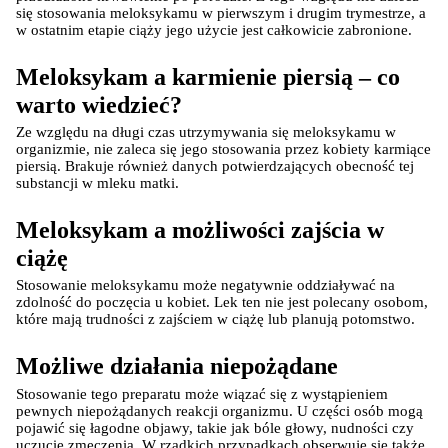
się stosowania meloksykamu w pierwszym i drugim trymestrze, a 
w ostatnim etapie ciąży jego użycie jest całkowicie zabronione.
Meloksykam a karmienie piersią – co 
warto wiedzieć?
Ze względu na długi czas utrzymywania się meloksykamu w 
organizmie, nie zaleca się jego stosowania przez kobiety karmiące 
piersią. Brakuje również danych potwierdzających obecność tej 
substancji w mleku matki.
Meloksykam a możliwości zajścia w 
ciążę
Stosowanie meloksykamu może negatywnie oddziaływać na 
zdolność do poczęcia u kobiet. Lek ten nie jest polecany osobom, 
które mają trudności z zajściem w ciążę lub planują potomstwo.
Możliwe działania niepożądane
Stosowanie tego preparatu może wiązać się z wystąpieniem 
pewnych niepożądanych reakcji organizmu. U części osób mogą 
pojawić się łagodne objawy, takie jak bóle głowy, nudności czy 
uczucie zmęczenia. W rzadkich przypadkach obserwuje się także 