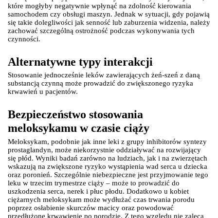
które mogłyby negatywnie wpłynąć na zdolność kierowania 
samochodem czy obsługi maszyn. Jednak w sytuacji, gdy pojawią 
się takie dolegliwości jak senność lub zaburzenia widzenia, należy 
zachować szczególną ostrożność podczas wykonywania tych 
czynności.
Alternatywne typy interakcji
Stosowanie jednocześnie leków zawierających żeń-szeń z daną 
substancją czynną może prowadzić do zwiększonego ryzyka 
krwawień u pacjentów.
Bezpieczeństwo stosowania 
meloksykamu w czasie ciąży
Meloksykam, podobnie jak inne leki z grupy inhibitorów syntezy 
prostaglandyn, może niekorzystnie oddziaływać na rozwijający 
się płód. Wyniki badań zarówno na ludziach, jak i na zwierzętach 
wskazują na zwiększone ryzyko wystąpienia wad serca u dziecka 
oraz poronień. Szczególnie niebezpieczne jest przyjmowanie tego 
leku w trzecim trymestrze ciąży – może to prowadzić do 
uszkodzenia serca, nerek i płuc płodu. Dodatkowo u kobiet 
ciężarnych meloksykam może wydłużać czas trwania porodu 
poprzez osłabienie skurczów macicy oraz powodować 
przedłużone krwawienie po porodzie. Z tego względu nie zaleca 