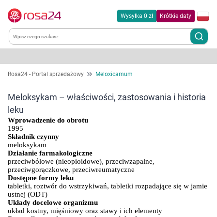
Wysyłka 0 zł
Krótkie daty
Kategorie
Rosa24 - Portal sprzedażowy
Meloxicamum
Chemia gospodarcza
Meloksykam – właściwości, zastosowania i historia
leku
Dla zwierząt
Wprowadzenie do obrotu
1995
Składnik czynny
Dom i ogród
meloksykam
Działanie farmakologiczne
przeciwbólowe (nieopioidowe), przeciwzapalne, 
Zdrowie
przeciwgorączkowe, przeciwreumatyczne
Dostępne formy leku
tabletki, roztwór do wstrzykiwań, tabletki rozpadające się w jamie 
Kobieta w ciąży i mama
ustnej (ODT)
Układy docelowe organizmu
układ kostny, mięśniowy oraz stawy i ich elementy