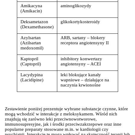
Amikacyna 
aminoglikozydy
(Amikacin)
Deksametazon 
glikokortykosteroidy
(Dexamethasone)
Azylsartan 
ARB, sartany – blokery 
(Azilsartan 
receptora angiotensyny II
medoxomil)
Kaptopril 
inhibitory konwertazy 
(Captopril)
angiotensyny – ACEI
Lacydypina 
leki blokujące kanały 
(Lacidipine)
wapniowe – działające na 
naczynia krwionośne
Zestawienie poniżej prezentuje wybrane substancje czynne, które 
mogą wchodzić w interakcje z meloksykamem. Wśród nich 
znajdują się zarówno leki przeciwnowotworowe, 
immunosupresyjne, jak i środki przeciwzakrzepowe oraz inne 
popularne preparaty stosowane m.in. w kardiologii czy 
psychiatrii. Interakcje te mogą wpływać na skuteczność terapii lub 