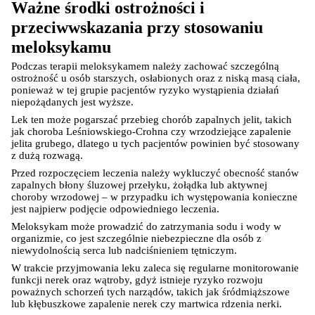
Ważne środki ostrożności i 
przeciwwskazania przy stosowaniu 
meloksykamu
Podczas terapii meloksykamem należy zachować szczególną 
ostrożność u osób starszych, osłabionych oraz z niską masą ciała, 
ponieważ w tej grupie pacjentów ryzyko wystąpienia działań 
niepożądanych jest wyższe.
Korzystamy z plików cookies w celu
Lek ten może pogarszać przebieg chorób zapalnych jelit, takich 
jak choroba Leśniowskiego-Crohna czy wrzodziejące zapalenie 
dostosowania zawartości serwisu do Twoich
jelita grubego, dlatego u tych pacjentów powinien być stosowany 
preferencji. Więcej informacji znajdziesz w
z dużą rozwagą.
naszej
polityce prywatności
. Możesz określić
Przed rozpoczęciem leczenia należy wykluczyć obecność stanów 
warunki przechowywania lub dostępu do
zapalnych błony śluzowej przełyku, żołądka lub aktywnej 
choroby wrzodowej – w przypadku ich występowania konieczne 
cookies poprzez kliknięcie przycisku
jest najpierw podjęcie odpowiedniego leczenia.
"Ustawienia" lub możesz zaakceptować
Meloksykam może prowadzić do zatrzymania sodu i wody w 
ustawienia wszystkich cookies klikając
organizmie, co jest szczególnie niebezpieczne dla osób z 
AKCEPTUJĘ WSZYSTKIE
niewydolnością serca lub nadciśnieniem tętniczym.
W trakcie przyjmowania leku zaleca się regularne monitorowanie 
funkcji nerek oraz wątroby, gdyż istnieje ryzyko rozwoju 
poważnych schorzeń tych narządów, takich jak śródmiąższowe 
lub kłębuszkowe zapalenie nerek czy martwica rdzenia nerki.
AKCEPTUJĘ WSZYSTKIE