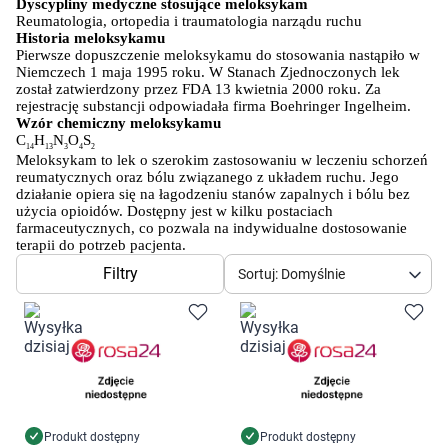
Dziecko
Dyscypliny medyczne stosujące meloksykam
Reumatologia, ortopedia i traumatologia narządu ruchu
Historia meloksykamu
Higiena
Pierwsze dopuszczenie meloksykamu do stosowania nastąpiło w 
Niemczech 1 maja 1995 roku. W Stanach Zjednoczonych lek 
został zatwierdzony przez FDA 13 kwietnia 2000 roku. Za 
Kosmetyki
rejestrację substancji odpowiadała firma Boehringer Ingelheim.
Wzór chemiczny meloksykamu
C
H
N
O
S
14
13
3
4
2
Mężczyzna
Meloksykam to lek o szerokim zastosowaniu w leczeniu schorzeń 
reumatycznych oraz bólu związanego z układem ruchu. Jego 
działanie opiera się na łagodzeniu stanów zapalnych i bólu bez 
Zdrowy styl życia
użycia opioidów. Dostępny jest w kilku postaciach 
farmaceutycznych, co pozwala na indywidualne dostosowanie 
terapii do potrzeb pacjenta.
Zabawki
Filtry
Sortuj: Domyślnie
Sprzęt medyczny
Motoryzacja
Grupy produktowe
Produkt dostępny
Produkt dostępny