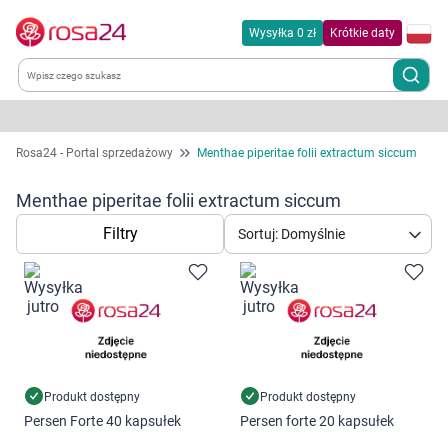
Wysyłka 0 zł
Krótkie daty
Kategorie
Rosa24 - Portal sprzedażowy
Menthae piperitae folii extractum siccum
Chemia gospodarcza
Menthae piperitae folii extractum siccum
Filtry
Sortuj: Domyślnie
Dla zwierząt
Dom i ogród
Zdrowie
Kobieta w ciąży i mama
Produkt dostępny
Produkt dostępny
Persen Forte 40 kapsułek
Persen forte 20 kapsułek