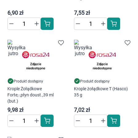
Dziecko
6,90 zł
7,55 zł
Higiena
Kosmetyki
Mężczyzna
Zdrowy styl życia
Zabawki
Produkt dostępny
Produkt dostępny
Krople Żołądkowe
Krople żołądkowe T (Hasco)
Korzystamy z plików cookies w celu
Forte,-,płyn doust.,39 ml
35 g
Sprzęt medyczny
dostosowania zawartości serwisu do Twoich
(but.)
preferencji. Więcej informacji znajdziesz w
9,98 zł
7,02 zł
Motoryzacja
naszej
polityce prywatności
. Możesz określić
warunki przechowywania lub dostępu do
Grupy produktowe
cookies poprzez kliknięcie przycisku