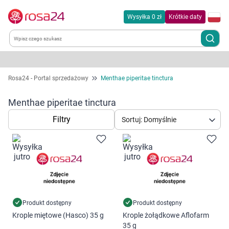
Wysyłka 0 zł
Krótkie daty
Kategorie
Rosa24 - Portal sprzedażowy
Menthae piperitae tinctura
Chemia gospodarcza
Menthae piperitae tinctura
Filtry
Sortuj: Domyślnie
Dla zwierząt
Dom i ogród
Zdrowie
Kobieta w ciąży i mama
Produkt dostępny
Produkt dostępny
Krople miętowe (Hasco) 35 g
Krople żołądkowe Aflofarm
35 g