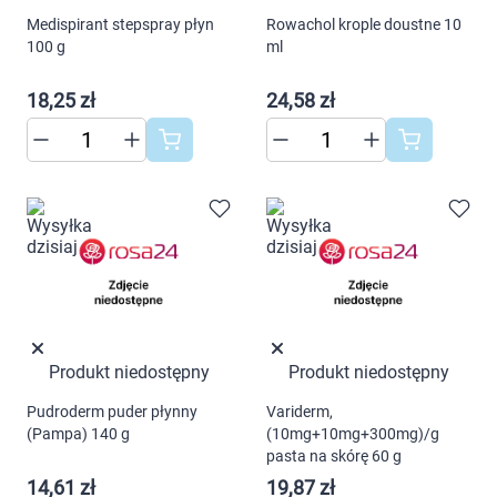
Medispirant stepspray płyn
Rowachol krople doustne 10
100 g
ml
18,25 zł
24,58 zł
Produkt niedostępny
Produkt niedostępny
Pudroderm puder płynny
Variderm,
(Pampa) 140 g
(10mg+10mg+300mg)/g
pasta na skórę 60 g
14,61 zł
19,87 zł