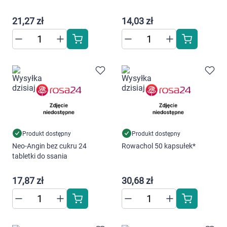
Dziecko
21,27 zł
14,03 zł
Higiena
Kosmetyki
Mężczyzna
Zdrowy styl życia
Zabawki
Produkt dostępny
Produkt dostępny
Neo-Angin bez cukru 24
Rowachol 50 kapsułek*
tabletki do ssania
Sprzęt medyczny
17,87 zł
30,68 zł
Motoryzacja
Grupy produktowe