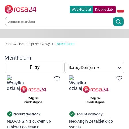
Wysyłka 0 zł
Krótkie daty
Kategorie
Rosa24 - Portal sprzedażowy
Mentholum
Chemia gospodarcza
Mentholum
Filtry
Sortuj: Domyślnie
Dla zwierząt
Dom i ogród
Zdrowie
Kobieta w ciąży i mama
Produkt dostępny
Produkt dostępny
NEO-ANGIN z cukrem 36
Neo-Angin 24 tabletki do
tabletek do ssania
ssania