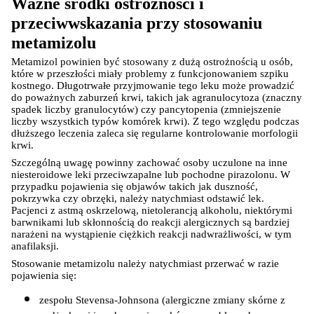
Ważne środki ostrożności i 
przeciwwskazania przy stosowaniu 
metamizolu
Metamizol powinien być stosowany z dużą ostrożnością u osób, 
które w przeszłości miały problemy z funkcjonowaniem szpiku 
kostnego. Długotrwałe przyjmowanie tego leku może prowadzić 
do poważnych zaburzeń krwi, takich jak agranulocytoza (znaczny 
spadek liczby granulocytów) czy pancytopenia (zmniejszenie 
liczby wszystkich typów komórek krwi). Z tego względu podczas 
dłuższego leczenia zaleca się regularne kontrolowanie morfologii 
krwi.
Szczególną uwagę powinny zachować osoby uczulone na inne 
niesteroidowe leki przeciwzapalne lub pochodne pirazolonu. W 
przypadku pojawienia się objawów takich jak duszność, 
pokrzywka czy obrzęki, należy natychmiast odstawić lek. 
Pacjenci z astmą oskrzelową, nietolerancją alkoholu, niektórymi 
barwnikami lub skłonnością do reakcji alergicznych są bardziej 
narażeni na wystąpienie ciężkich reakcji nadwrażliwości, w tym 
anafilaksji.
Stosowanie metamizolu należy natychmiast przerwać w razie 
pojawienia się:
zespołu Stevensa-Johnsona (alergiczne zmiany skórne z 