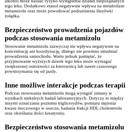
alkohol może nasilać ryzyko wystąpienia działań niepożądanych 
tego leku. Dodatkowo etanol negatywnie wpływa na metabolizm 
metamizolu oraz może powodować podrażnienia śluzówki 
żołądka.
Bezpieczeństwo prowadzenia pojazdów 
podczas stosowania metamizolu
Stosowanie metamizolu zazwyczaj nie wpływa negatywnie na 
koncentrację ani koordynację, dlatego nie powinno utrudniać 
prowadzenia samochodu. Warto jednak pamiętać, że 
przyjmowanie wyższych dawek tego leku może wymagać 
zwiększonej ostrożności za kierownicą lub nawet czasowego 
powstrzymania się od jazdy.
Inne możliwe interakcje podczas terapii
Podczas stosowania metamizolu mogą wystąpić zmiany w 
wynikach niektórych badań laboratoryjnych. Dotyczy to między 
innymi oznaczania poziomu triglicerydów, pomiaru stężenia 
kwasu moczowego w osoczu, badania frakcji HDL cholesterolu 
oraz określania ilości kreatyniny.
Bezpieczeństwo stosowania metamizolu 