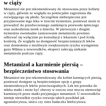
w ciąży
Metamizol nie jest rekomendowany do stosowania przez kobiety 
w ciąży, głównie ze względu na potencjalne zagrożenia dla 
rozwijającego się płodu. Szczególnie niebezpieczne jest 
przyjmowanie tego leku w trzecim trymestrze, ponieważ może to 
prowadzić do przedwczesnego zamknięcia przewodu tętniczego 
oraz uszkodzenia nerek u dziecka. W pierwszym i drugim 
trymestrze ewentualne zastosowanie metamizolu powinno 
odbywać się wyłącznie po konsultacji z lekarzem i pod ścisłą 
kontrolą. Ze względu na dostępność bezpieczniejszych leków 
oraz doniesienia o możliwym zwiększonym ryzyku wystąpienia 
guza Wilmsa u noworodków, eksperci zalecają unikanie 
metamizolu podczas ciąży.
Metamizol a karmienie piersią – 
bezpieczeństwo stosowania
Metamizol nie jest rekomendowany dla kobiet karmiących piersią, 
ponieważ dostępne są bezpieczniejsze opcje z grupy 
niesteroidowych leków przeciwzapalnych. Lek ten przenika do 
mleka matki i może być obecny w osoczu oraz moczu niemowląt 
karmionych przez matki przyjmujące metamizol. U noworodków 
istnieje niewielkie ryzyko rozwoju takich powikłań jak 
agranulocytoza, sinica czy ostra białaczka limfocytowa.