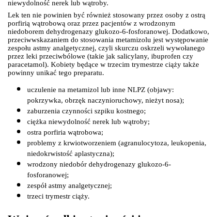
niewydolność nerek lub wątroby.
Lek ten nie powinien być również stosowany przez osoby z ostrą 
porfirią wątrobową oraz przez pacjentów z wrodzonym 
niedoborem dehydrogenazy glukozo-6-fosforanowej. Dodatkowo, 
przeciwwskazaniem do stosowania metamizolu jest występowanie 
zespołu astmy analgetycznej, czyli skurczu oskrzeli wywołanego 
przez leki przeciwbólowe (takie jak salicylany, ibuprofen czy 
paracetamol). Kobiety będące w trzecim trymestrze ciąży także 
powinny unikać tego preparatu.
uczulenie na metamizol lub inne NLPZ (objawy: 
pokrzywka, obrzęk naczynioruchowy, nieżyt nosa);
zaburzenia czynności szpiku kostnego;
ciężka niewydolność nerek lub wątroby;
ostra porfiria wątrobowa;
problemy z krwiotworzeniem (agranulocytoza, leukopenia, 
niedokrwistość aplastyczna);
wrodzony niedobór dehydrogenazy glukozo-6-
fosforanowej;
zespół astmy analgetycznej;
trzeci trymestr ciąży.