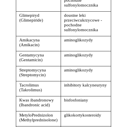
pochodne 
sulfonylomocznika
Glimepiryd 
doustne leki 
(Glimepiride)
przeciwcukrzycowe - 
pochodne 
sulfonylomocznika
Amikacyna 
aminoglikozydy
(Amikacin)
Gentamycyna 
aminoglikozydy
(Gentamicin)
Streptomycyna 
aminoglikozydy
(Streptomycin)
Tacrolimus 
inhibitory kalcyneuryny
(Takrolimus)
Kwas ibandronowy 
bisfosfoniany
(Ibandronic acid)
MetyloPrednizolon 
glikokortykosteroidy
(Methylprednisolone)