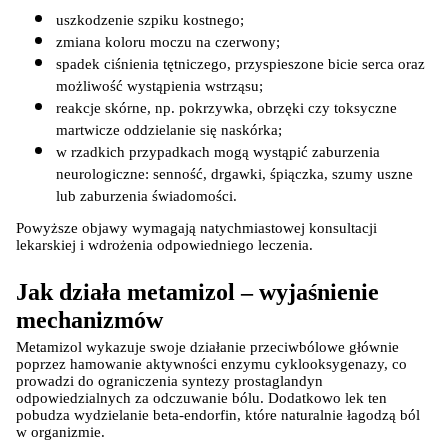
uszkodzenie szpiku kostnego;
zmiana koloru moczu na czerwony;
spadek ciśnienia tętniczego, przyspieszone bicie serca oraz 
możliwość wystąpienia wstrząsu;
reakcje skórne, np. pokrzywka, obrzęki czy toksyczne 
martwicze oddzielanie się naskórka;
w rzadkich przypadkach mogą wystąpić zaburzenia 
neurologiczne: senność, drgawki, śpiączka, szumy uszne 
lub zaburzenia świadomości.
Powyższe objawy wymagają natychmiastowej konsultacji 
lekarskiej i wdrożenia odpowiedniego leczenia.
Jak działa metamizol – wyjaśnienie 
mechanizmów
Metamizol wykazuje swoje działanie przeciwbólowe głównie 
poprzez hamowanie aktywności enzymu cyklooksygenazy, co 
prowadzi do ograniczenia syntezy prostaglandyn 
odpowiedzialnych za odczuwanie bólu. Dodatkowo lek ten 
pobudza wydzielanie beta-endorfin, które naturalnie łagodzą ból 
w organizmie.