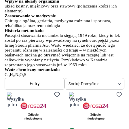
Dziecko
Wpływ na układy organizmu
układ kostny, mięśniowy oraz stawowy (połączenia kości i ich 
elementy)
Higiena
Zastosowanie w medycynie
Chirurgia ogólna, geriatria, medycyna rodzinna i sportowa, 
rehabilitacja oraz reumatologia
Kosmetyki
Historia metamizolu
Początki stosowania metamizolu sięgają 1949 roku, kiedy to lek 
został po raz pierwszy wprowadzony na rynek europejski przez 
Mężczyzna
firmę Streuli pharma AG. Warto wiedzieć, że dostępność tego 
preparatu różni się w zależności od kraju – w niektórych 
państwach można go otrzymać wyłącznie na receptę lub jest 
całkowicie wycofany z użycia. Przykładowo w Kanadzie 
Zdrowy styl życia
zaprzestano jego stosowania już w 1963 roku.
Wzór chemiczny metamizolu
C
H
N
O
S
Zabawki
13
17
3
4
Filtry
Sortuj: Domyślnie
Sprzęt medyczny
Motoryzacja
Grupy produktowe