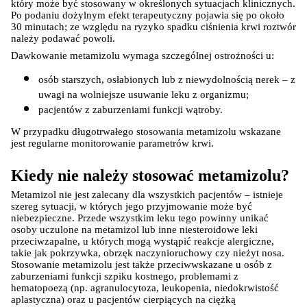
który może być stosowany w określonych sytuacjach klinicznych. 
Po podaniu dożylnym efekt terapeutyczny pojawia się po około 
30 minutach; ze względu na ryzyko spadku ciśnienia krwi roztwór 
należy podawać powoli.
Dawkowanie metamizolu wymaga szczególnej ostrożności u:
osób starszych, osłabionych lub z niewydolnością nerek – z 
uwagi na wolniejsze usuwanie leku z organizmu;
pacjentów z zaburzeniami funkcji wątroby.
W przypadku długotrwałego stosowania metamizolu wskazane 
jest regularne monitorowanie parametrów krwi.
Kiedy nie należy stosować metamizolu?
Metamizol nie jest zalecany dla wszystkich pacjentów – istnieje 
szereg sytuacji, w których jego przyjmowanie może być 
niebezpieczne. Przede wszystkim leku tego powinny unikać 
osoby uczulone na metamizol lub inne niesteroidowe leki 
przeciwzapalne, u których mogą wystąpić reakcje alergiczne, 
takie jak pokrzywka, obrzęk naczynioruchowy czy nieżyt nosa. 
Stosowanie metamizolu jest także przeciwwskazane u osób z 
zaburzeniami funkcji szpiku kostnego, problemami z 
hematopoezą (np. agranulocytoza, leukopenia, niedokrwistość 
aplastyczna) oraz u pacjentów cierpiących na ciężką 