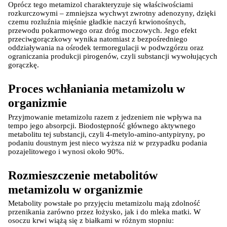
Oprócz tego metamizol charakteryzuje się właściwościami 
rozkurczowymi – zmniejsza wychwyt zwrotny adenozyny, dzięki 
czemu rozluźnia mięśnie gładkie naczyń krwionośnych, 
przewodu pokarmowego oraz dróg moczowych. Jego efekt 
przeciwgorączkowy wynika natomiast z bezpośredniego 
oddziaływania na ośrodek termoregulacji w podwzgórzu oraz 
ograniczania produkcji pirogenów, czyli substancji wywołujących 
gorączkę.
Proces wchłaniania metamizolu w 
organizmie
Przyjmowanie metamizolu razem z jedzeniem nie wpływa na 
tempo jego absorpcji. Biodostępność głównego aktywnego 
metabolitu tej substancji, czyli 4-metylo-amino-antypiryny, po 
podaniu doustnym jest nieco wyższa niż w przypadku podania 
pozajelitowego i wynosi około 90%.
Rozmieszczenie metabolitów 
metamizolu w organizmie
Metabolity powstałe po przyjęciu metamizolu mają zdolność 
przenikania zarówno przez łożysko, jak i do mleka matki. W 
osoczu krwi wiążą się z białkami w różnym stopniu: