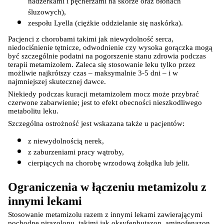
nadżerkami i pęcherzami na skórze oraz błonach 
śluzowych),
zespołu Lyella (ciężkie oddzielanie się naskórka).
Pacjenci z chorobami takimi jak niewydolność serca, 
niedociśnienie tętnicze, odwodnienie czy wysoka gorączka mogą 
być szczególnie podatni na pogorszenie stanu zdrowia podczas 
terapii metamizolem. Zaleca się stosowanie leku tylko przez 
możliwie najkrótszy czas – maksymalnie 3-5 dni – i w 
najmniejszej skutecznej dawce.
Niekiedy podczas kuracji metamizolem mocz może przybrać 
czerwone zabarwienie; jest to efekt obecności nieszkodliwego 
metabolitu leku.
Szczególna ostrożność jest wskazana także u pacjentów:
z niewydolnością nerek,
z zaburzeniami pracy wątroby,
cierpiących na chorobę wrzodową żołądka lub jelit.
Ograniczenia w łączeniu metamizolu z 
innymi lekami
Stosowanie metamizolu razem z innymi lekami zawierającymi 
pochodne pirazolonu, takimi jak oksyfenbutazon, aminofenazon 