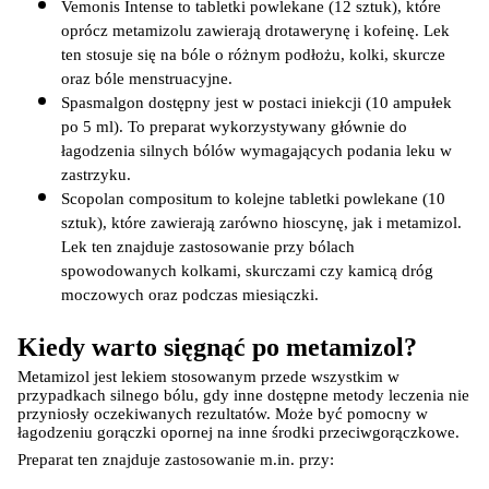
Vemonis Intense to tabletki powlekane (12 sztuk), które 
oprócz metamizolu zawierają drotawerynę i kofeinę. Lek 
ten stosuje się na bóle o różnym podłożu, kolki, skurcze 
oraz bóle menstruacyjne.
Spasmalgon dostępny jest w postaci iniekcji (10 ampułek 
po 5 ml). To preparat wykorzystywany głównie do 
łagodzenia silnych bólów wymagających podania leku w 
zastrzyku.
Scopolan compositum to kolejne tabletki powlekane (10 
sztuk), które zawierają zarówno hioscynę, jak i metamizol. 
Lek ten znajduje zastosowanie przy bólach 
spowodowanych kolkami, skurczami czy kamicą dróg 
moczowych oraz podczas miesiączki.
Kiedy warto sięgnąć po metamizol?
Metamizol jest lekiem stosowanym przede wszystkim w 
przypadkach silnego bólu, gdy inne dostępne metody leczenia nie 
przyniosły oczekiwanych rezultatów. Może być pomocny w 
łagodzeniu gorączki opornej na inne środki przeciwgorączkowe.
Preparat ten znajduje zastosowanie m.in. przy: