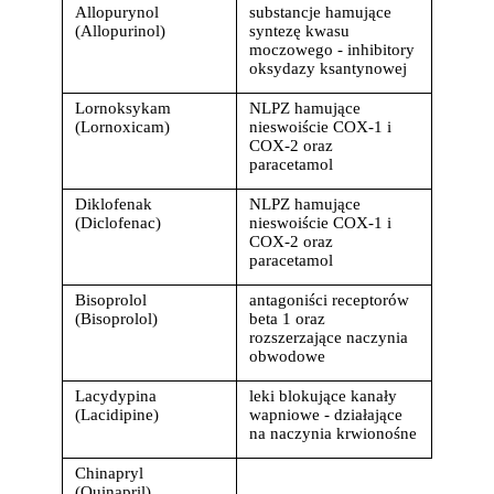
Allopurynol 
substancje hamujące 
(Allopurinol)
syntezę kwasu 
moczowego - inhibitory 
oksydazy ksantynowej
Lornoksykam 
NLPZ hamujące 
(Lornoxicam)
nieswoiście COX-1 i 
COX-2 oraz 
paracetamol
Diklofenak 
NLPZ hamujące 
(Diclofenac)
nieswoiście COX-1 i 
COX-2 oraz 
paracetamol
Bisoprolol 
antagoniści receptorów 
(Bisoprolol)
beta 1 oraz 
rozszerzające naczynia 
obwodowe
Lacydypina 
leki blokujące kanały 
(Lacidipine)
wapniowe - działające 
na naczynia krwionośne
Chinapryl 
(Quinapril) 