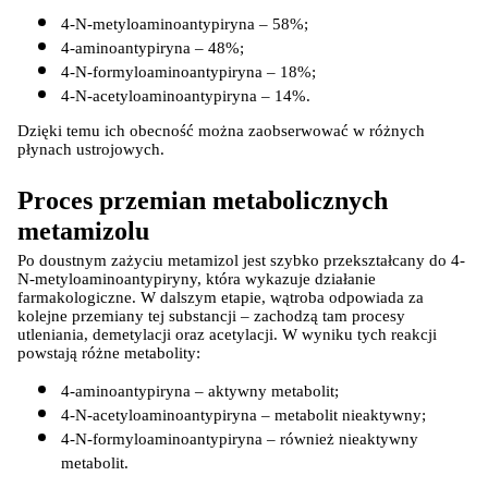
4-N-metyloaminoantypiryna – 58%;
4-aminoantypiryna – 48%;
4-N-formyloaminoantypiryna – 18%;
4-N-acetyloaminoantypiryna – 14%.
Dzięki temu ich obecność można zaobserwować w różnych 
płynach ustrojowych.
Proces przemian metabolicznych 
metamizolu
Po doustnym zażyciu metamizol jest szybko przekształcany do 4-
N-metyloaminoantypiryny, która wykazuje działanie 
farmakologiczne. W dalszym etapie, wątroba odpowiada za 
kolejne przemiany tej substancji – zachodzą tam procesy 
utleniania, demetylacji oraz acetylacji. W wyniku tych reakcji 
powstają różne metabolity:
4-aminoantypiryna – aktywny metabolit;
4-N-acetyloaminoantypiryna – metabolit nieaktywny;
4-N-formyloaminoantypiryna – również nieaktywny 
metabolit.