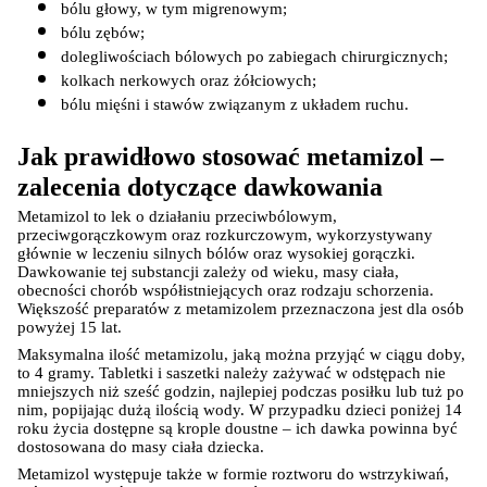
bólu głowy, w tym migrenowym;
bólu zębów;
dolegliwościach bólowych po zabiegach chirurgicznych;
kolkach nerkowych oraz żółciowych;
bólu mięśni i stawów związanym z układem ruchu.
Jak prawidłowo stosować metamizol – 
zalecenia dotyczące dawkowania
Metamizol to lek o działaniu przeciwbólowym, 
przeciwgorączkowym oraz rozkurczowym, wykorzystywany 
głównie w leczeniu silnych bólów oraz wysokiej gorączki. 
Dawkowanie tej substancji zależy od wieku, masy ciała, 
obecności chorób współistniejących oraz rodzaju schorzenia. 
Większość preparatów z metamizolem przeznaczona jest dla osób 
powyżej 15 lat.
Maksymalna ilość metamizolu, jaką można przyjąć w ciągu doby, 
to 4 gramy. Tabletki i saszetki należy zażywać w odstępach nie 
mniejszych niż sześć godzin, najlepiej podczas posiłku lub tuż po 
nim, popijając dużą ilością wody. W przypadku dzieci poniżej 14 
roku życia dostępne są krople doustne – ich dawka powinna być 
dostosowana do masy ciała dziecka.
Metamizol występuje także w formie roztworu do wstrzykiwań, 