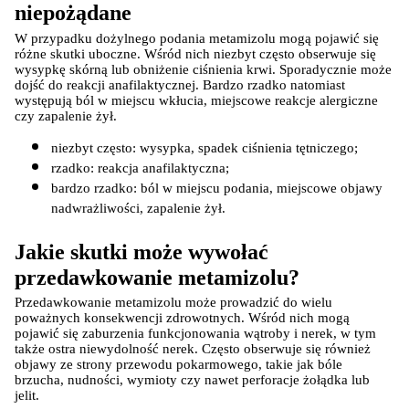
niepożądane
W przypadku dożylnego podania metamizolu mogą pojawić się 
różne skutki uboczne. Wśród nich niezbyt często obserwuje się 
wysypkę skórną lub obniżenie ciśnienia krwi. Sporadycznie może 
dojść do reakcji anafilaktycznej. Bardzo rzadko natomiast 
występują ból w miejscu wkłucia, miejscowe reakcje alergiczne 
czy zapalenie żył.
niezbyt często: wysypka, spadek ciśnienia tętniczego;
rzadko: reakcja anafilaktyczna;
bardzo rzadko: ból w miejscu podania, miejscowe objawy 
nadwrażliwości, zapalenie żył.
Jakie skutki może wywołać 
przedawkowanie metamizolu?
Przedawkowanie metamizolu może prowadzić do wielu 
poważnych konsekwencji zdrowotnych. Wśród nich mogą 
pojawić się zaburzenia funkcjonowania wątroby i nerek, w tym 
także ostra niewydolność nerek. Często obserwuje się również 
objawy ze strony przewodu pokarmowego, takie jak bóle 
brzucha, nudności, wymioty czy nawet perforacje żołądka lub 
jelit.