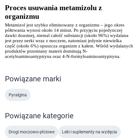
Proces usuwania metamizolu z 
organizmu
Metamizol jest szybko eliminowany z organizmu – jego okres 
półtrwania wynosi około 14 minut. Po przyjęciu pojedynczej 
dawki doustnej, niemal całość substancji (około 96%) wydalana 
jest przez nerki wraz z moczem, natomiast jedynie niewielka 
część (około 6%) opuszcza organizm z kałem. Wśród wydalanych 
produktów przemiany materii dominują N-
acetyloaminoantypiryna oraz 4-N-formyloaminoantypiryna.
Powiązane marki
Pyralgina
Powiązane kategorie
Drogi moczowo-płciowe
Leki i suplementy na wzdęcia