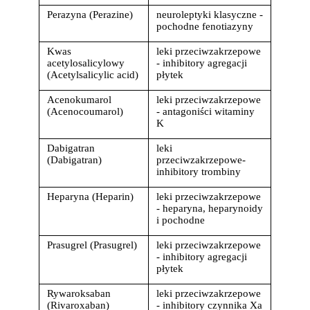
Perazyna (Perazine)
neuroleptyki klasyczne - 
pochodne fenotiazyny
Kwas 
leki przeciwzakrzepowe 
acetylosalicylowy 
- inhibitory agregacji 
(Acetylsalicylic acid)
płytek
Acenokumarol 
leki przeciwzakrzepowe 
(Acenocoumarol)
- antagoniści witaminy 
K
Dabigatran 
leki 
(Dabigatran)
przeciwzakrzepowe-
inhibitory trombiny
Heparyna (Heparin)
leki przeciwzakrzepowe 
- heparyna, heparynoidy 
i pochodne
Korzystamy z plików cookies w celu
Prasugrel (Prasugrel)
leki przeciwzakrzepowe 
dostosowania zawartości serwisu do Twoich
- inhibitory agregacji 
preferencji. Więcej informacji znajdziesz w
płytek
naszej
polityce prywatności
. Możesz określić
Rywaroksaban 
leki przeciwzakrzepowe 
warunki przechowywania lub dostępu do
(Rivaroxaban)
- inhibitory czynnika Xa