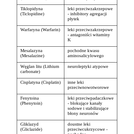
cookies poprzez kliknięcie przycisku
Tiklopidyna 
leki przeciwzakrzepowe 
"Ustawienia" lub możesz zaakceptować
(Ticlopidine)
- inhibitory agregacji 
ustawienia wszystkich cookies klikając
płytek
AKCEPTUJĘ WSZYSTKIE
Warfaryna (Warfarin)
leki przeciwzakrzepowe 
- antagoniści witaminy 
K
AKCEPTUJĘ WSZYSTKIE
Mesalazyna 
pochodne kwasu 
(Mesalazine)
aminosalicylowego
Ustawienia
Węglan litu (Lithium 
neuroleptyki atypowe
carbonate)
Cisplatyna (Cisplatin)
inne leki 
przeciwnowotworowe
Fenytoina 
leki przeciwpadaczkowe 
(Phenytoin)
- blokujące kanały 
sodowe i stabilizujące 
błony neuronów
Gliklazyd 
doustne leki 
(Gliclazide)
przeciwcukrzycowe - 