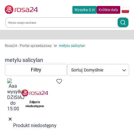
Wysyłka 0 zł
Krótkie daty
Kategorie
Rosa24 - Portal sprzedażowy
metylu salicylan
Chemia gospodarcza
metylu salicylan
Filtry
Sortuj: Domyślnie
Dla zwierząt
Dom i ogród
Zdrowie
Kobieta w ciąży i mama
Produkt niedostępny