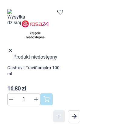
cookies poprzez kliknięcie przycisku
Marki
"Ustawienia" lub możesz zaakceptować
ustawienia wszystkich cookies klikając
AKCEPTUJĘ WSZYSTKIE
AKCEPTUJĘ WSZYSTKIE
Produkt niedostępny
Ustawienia
Gastrovit TraviComplex 100
ml
16,80 zł
1