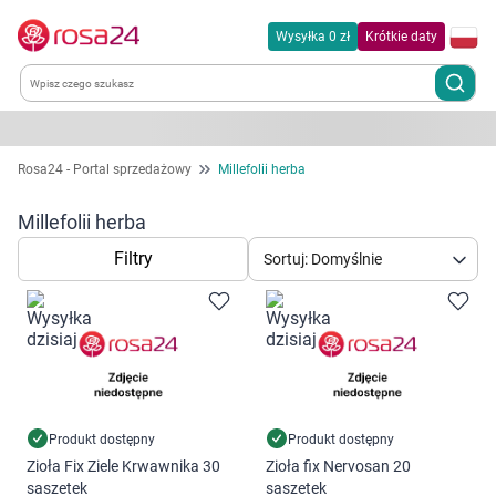
Wysyłka 0 zł
Krótkie daty
Kategorie
Rosa24 - Portal sprzedażowy
Millefolii herba
Chemia gospodarcza
Millefolii herba
Filtry
Sortuj: Domyślnie
Dla zwierząt
Dom i ogród
Zdrowie
Kobieta w ciąży i mama
Produkt dostępny
Produkt dostępny
Zioła Fix Ziele Krwawnika 30
Zioła fix Nervosan 20
saszetek
saszetek