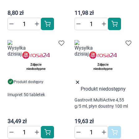
Dziecko
8,80 zł
11,98 zł
Higiena
Kosmetyki
Mężczyzna
Zdrowy styl życia
Zabawki
Produkt dostępny
Produkt niedostępny
Imupret 50 tabletek
Sprzęt medyczny
Gastrovit MultiActive 4,55
Korzystamy z plików cookies w celu
g/5 ml, płyn doustny 100 ml
dostosowania zawartości serwisu do Twoich
Motoryzacja
preferencji. Więcej informacji znajdziesz w
34,49 zł
19,63 zł
naszej
polityce prywatności
. Możesz określić
Grupy produktowe
warunki przechowywania lub dostępu do