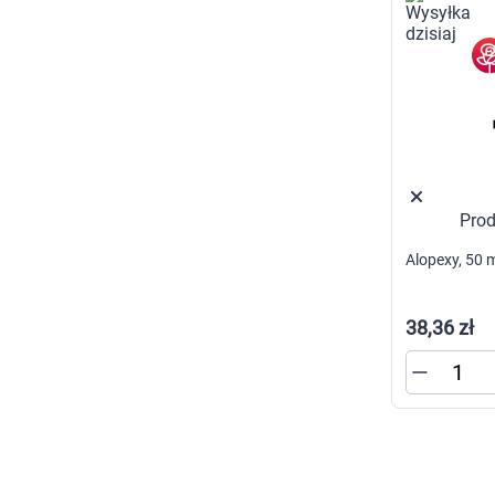
p
p
w
U
Prod
Alopexy, 50 
38,36 zł