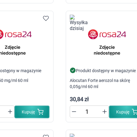
Tabletki i preparaty z cynkiem
Tabletki i preparaty z jodem
Tabletki i preparaty z magnezem
Tabletki i preparaty z magnezem i po
Tabletki i preparaty z potasem
De
Tabletki i preparaty z selenem
Ar
Tabletki i preparaty z wapniem
Tabletki i preparaty z żelazem
Ból i 
Pozostałe minerały
Choro
Kompleks witamin
Alergia
Witaminy na skórę, włosy i paznokcie
Ból ga
Witaminy na pamięć i koncentrację
Kaszel
Witaminy na odporność
Skalec
dostępny w magazynie
Produkt dostępny w magazynie
Witaminy na kości
Spoko
Ko
50 mg/ml 60 ml
Alocutan Forte aerozol na skórę
Witaminy na serce
Układ
Pl
0,05g/ml 60 ml
Witaminy na mięśnie i stawy
Kosmetyki dla 
Nutrikosmetyki
Odpar
30,84 zł
Preparaty pielęgnacyjne dla włosów, s
Do opa
Leki i preparaty na cellulit
Leki i preparaty na skórę naczynkową
Kupuję
Kupuję
Tabletki i olejki na piękny biust
Pielęg
Preparaty na zdrową opaleniznę
Adaptogeny
Antyoksydanty