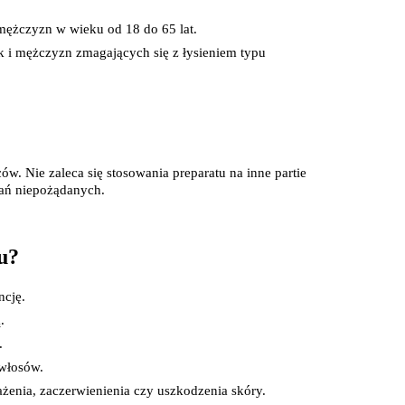
Pieluszki dla dzieci i niemowląt
Pieluchomajtki dla dzieci i niemowląt
 mężczyzn w wieku od 18 do 65 lat.
Majteczki, ceratki i wkładki do pieluszek
 i mężczyzn zmagających się z łysieniem typu 
Pieluchy
óry
. Nie zaleca się stosowania preparatu na inne partie 
łań niepożądanych.
u?
ncję.
.
ego
.
 włosów.
ażenia, zaczerwienienia czy uszkodzenia skóry.