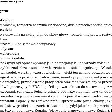
e gryzoni i szkodników
arma dla kotów
Leki i suplementy z colostrum
Rozstępy
enia na rynek
y do szamba i przydomowych oczyszczalni
arma dla kotów
Leki i suplementy z czarnym bzem
Pielęgnacja biustu i sutków
Kaszki
Hi
tów
wkłady
Leki i suplementy z dziką różą
Pielęgnacja nóg
tywne
acze owadów
Leki i suplementy z jeżówką purpurową
Higiena intymna w ciąży
D
Preparaty przeciwwirusowe
Pielęgnacja skóry w ciąży
Mleka 
oksydylu
zbanki, butelki i filtry do wody
Propolis, pyłek, mleczko pszczele
Karmienie piersią
st włosów, rozszerza naczynia krwionośne, działa przeciwnadciśnienio
tów
rostownice
Leki przeciwbólowe
Kompresy żelowe
ksydylu
aminy dla psa
kumulatorki
Leki na ból mięśni i stawów
Wkładki laktacyjne
do stosowania na skórę, płyn do skóry głowy, roztwór miejscowy, roztwó
miny dla kota
kcesoria
Leki na ból głowy i migrenę
Osłonki na piersi
dowe
ierząt
moprzylepne
Leki na ból ucha
Wspomaganie płodności
 śluzowe, układ sercowo-naczyniowy
chłom i kleszczom
a
Leki na ból zęba
Dla mężczyzny
medyczne
ochronne dla zwierząt
a kuchenne
Leki na bóle menstruacyjne
Dla kobiety
 wenerologia
Leki na ból pleców i kręgosłupa
Dla obojga
ny minoksydylu
erząt
a łazienkowe
Leki na ból gardła
Akcesoria ciążowe
noksydyl był opracowywany jako potencjalny lek na wrzody żołądka. J
ogrodowe
n dla psa
Leki na ból brzucha
Detektory tętna płodu
 szybko znalazł zastosowanie w leczeniu nadciśnienia tętniczego. W tr
biurowe
 dla kota
Leki na przeziębienie i grypę
Podkłady poporodowe
ten środek wyraźny wzrost owłosienia – efekt ten uznano początkowo 
acyjne dla zwierząt
Leki przeciwgorączkowe
Żele ułatwiające poród
go działania przeciwko nadciśnieniu, minoksydyl powodował poważne e
y pielęgnacyjne dla psa i kota
Leki na kaszel
Bielizna poporodowa
Żywien
 obrzęków), przyspieszenie pracy serca oraz możliwe zmiany w przeds
rząt
Leki na kaszel suchy
Majtki poporodowe
Desery
eków hipotensyjnych FDA dopuściła go warunkowo do stosowania już w 
a dla psa
Leki na kaszel mokry
Zdrowie dziec
zez ograniczony czas. Pełną rejestrację pod nazwą Loniten uzyskał dop
a dla kota
Leki na katar i zatoki
Ząbko
 się informacja o wpływie minoksydylu na porost włosów, osoby zmagaj
Leki na zapalenie zatok
Odpor
preparatu. Pojawiły się zarówno próbki sprzedawane przez lekarzy, jak 
Preparaty wspomagające
ował się więc oficjalnie zarejestrować minoksydyl jako środek przeciw 
rząt
Leki na zapalenie ucha
mężczyzn pod nazwą Rogaine (pierwotnie planowano nazwę Regain). Dw