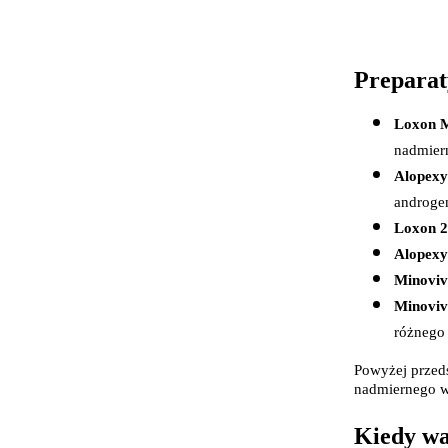
Preparat
Loxon M
nadmiern
Alopexy
androgen
Loxon 2
Alopexy
Minoviv
Minoviv
różnego 
Powyżej przeds
nadmiernego w
Kiedy wa