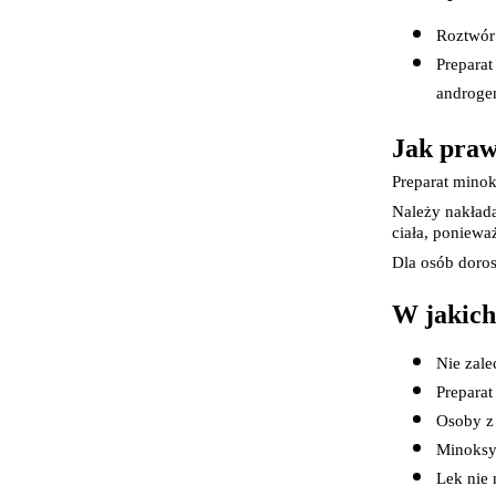
Roztwór 
Preparat
androge
Jak praw
Preparat minok
Należy nakłada
ciała, poniewa
Dla osób doros
W jakich
Nie zale
Preparat
Osoby z
Minoksyd
Lek nie 