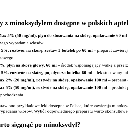
Prezerwatywy
Wibratory
Akcesoria erotyczne
Bezpie
Leki i suplementy na libido
y z minoksydylem dostępne w polskich apte
Alergie i katar sienny
Preparaty przeciwalergiczne
Artykuły higien
Leki na katar sienny
Chuste
ax 5% (50 mg/ml), płyn do stosowania na skórę, opakowanie 60 ml
Krople do oczu w alergii
ego wypadania włosów.     
Leki na alergie skórne
Higien
Preparaty z wapnem
Papier
 5%, roztwór na skórę, zestaw 3 butelek po 60 ml
 – preparat zawiera
Drogi moczowo-płciowe
Patycz
owego.     
Leki na infekcje układu moczowego
Plastry
%, płyn na skórę głowy, 60 ml
 – środek wspomagający walkę z przerz
Leki na infekcje i podrażnienia pochwy
Płatki
Probiotyki ginekologiczne
Podkła
 5%, roztwór na skórę, pojedyncza butelka 60 ml
 – lek stosowany mi
Leki na kamicę nerkową i ból nerek
Produkty do pra
ax 2% (20 mg/ml), roztwór na skórę, opakowanie 100 ml
 – preparat
Leki na menopauzę
Płukan
ax 5% (50 mg/ml), roztwór na skórę, opakowanie 100 ml
 – produkt 
Leki i tabletki na nietrzymanie moczu
Pranie
Leki i suplementy diety na prostatę
Przewijanie
pochodzenia.     
Leki na suchość pochwy
Worecz
Układ mięśniowy i kostny
Pieluc
tawiono przykładowe leki dostępne w Polsce, które zawierają minoksydy
Leki na osteoporozę
ypadania włosów. Wybór odpowiedniego preparatu warto skonsultować 
Preparaty na regenerację chrząstki stawowej
Leki na stłuczenia i siniaki
rto sięgnąć po minoksydyl?
Iniekcje dostawowe