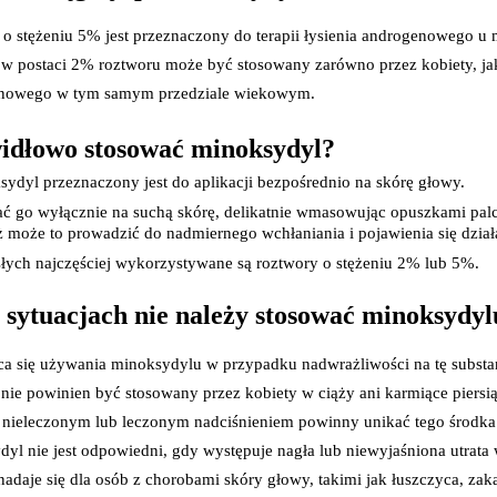
Leki na reumatyzm
Suplementy i witaminy na kości i stawy
o stężeniu 5% jest przeznaczony do terapii łysienia androgenowego u
Żele i płyny do masażu
 w postaci 2% roztworu może być stosowany zarówno przez kobiety, jak
Leki na stawy
nowego w tym samym przedziale wiekowym.
Leki na skurcze
Leki dermatologiczne
Leki i kosmetyki na zmiany skórne
idłowo stosować minoksydyl?
Leki i maści na atopowe zapalenie sk
sydyl przeznaczony jest do aplikacji bezpośrednio na skórę głowy.
Leki i preparaty na grzybicę
Leki i preparaty na łuszczycę
ć go wyłącznie na suchą skórę, delikatnie wmasowując opuszkami palców
Leki i preparaty na trądzik
ż może to prowadzić do nadmiernego wchłaniania i pojawienia się dzia
Leki i preparaty na wszawicę
łych najczęściej wykorzystywane są roztwory o stężeniu 2% lub 5%.
Leki na opryszczkę
Leki i preparaty na brodawki i kurzajki
 sytuacjach nie należy stosować minoksydyl
Leki na nadmierne pocenie
Szampony i preparaty na łupież
Leki na ospę
ca się używania minoksydylu w przypadku nadwrażliwości na tę substa
Preparaty na zajady i afty
 nie powinien być stosowany przez kobiety w ciąży ani karmiące piersią
Preparaty na łysienie androgenowe
Leki i preparaty na mięczaka zakaźn
 nieleczonym lub leczonym nadciśnieniem powinny unikać tego środka
Leki i preparaty na świerzb
yl nie jest odpowiedni, gdy występuje nagła lub niewyjaśniona utrata
Leki i kosmetyki na problemy skórne
Leki i kosmetyki na odleżyny
nadaje się dla osób z chorobami skóry głowy, takimi jak łuszczyca, zak