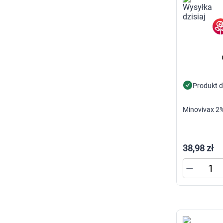
Produkt 
Minovivax 2%
38,98 zł
K
s
n