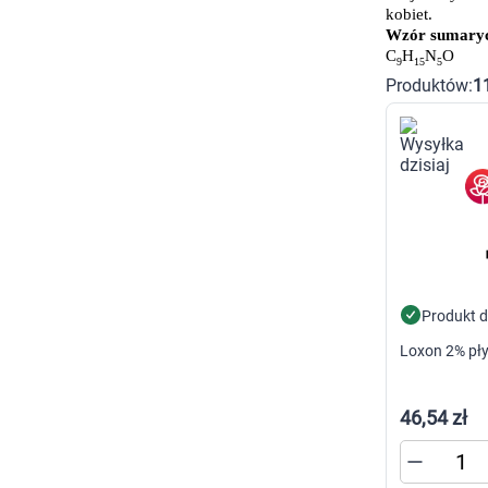
Zabawki
kobiet.
Zwierzęta gospodarskie
Wzór sumaryc
Akwarystyka
C
H
N
O
9
15
5
Produktów:
1
Produkt 
46,54 zł