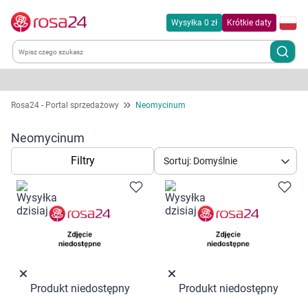
Wysyłka 0 zł
Krótkie daty
Kategorie
Rosa24 - Portal sprzedażowy
Neomycinum
Chemia gospodarcza
Neomycinum
Filtry
Sortuj: Domyślnie
Dla zwierząt
Dom i ogród
Zdrowie
Kobieta w ciąży i mama
Produkt niedostępny
Produkt niedostępny