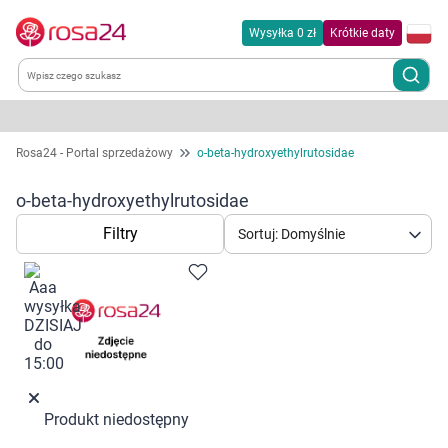
Wysyłka 0 zł
Krótkie daty
Kategorie
Rosa24 - Portal sprzedażowy
o-beta-hydroxyethylrutosidae
Chemia gospodarcza
o-beta-hydroxyethylrutosidae
Filtry
Sortuj: Domyślnie
Dla zwierząt
Dom i ogród
Zdrowie
Kobieta w ciąży i mama
Produkt niedostępny