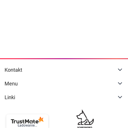
Dziecko
naszej
polityce prywatności
. Możesz określić
warunki przechowywania lub dostępu do
Higiena
cookies poprzez kliknięcie przycisku
"Ustawienia" lub możesz zaakceptować
Kosmetyki
ustawienia wszystkich cookies klikając
AKCEPTUJĘ WSZYSTKIE
Mężczyzna
Zdrowy styl życia
AKCEPTUJĘ WSZYSTKIE
Kontakt
Zabawki
Ustawienia
Menu
Sprzęt medyczny
Linki
Motoryzacja
Grupy produktowe
Ładowanie...