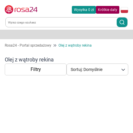
Wysyłka 0 zł
Krótkie daty
Kategorie
Rosa24 - Portal sprzedażowy
Olej z wątroby rekina
Chemia gospodarcza
Olej z wątroby rekina
Filtry
Sortuj: Domyślnie
Dla zwierząt
Dom i ogród
Zdrowie
Korzystamy z plików cookies w celu
Kobieta w ciąży i mama
dostosowania zawartości serwisu do Twoich
preferencji. Więcej informacji znajdziesz w