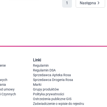
1
Następna
 dla psa i kota
Leki na chrypkę
Witaminy i minerały
Witaminy
Leki i suplementy z witaminą A
Witami
Leki i suplementy z witaminą A+E
Witaminy ADEK A + D + E + K
Leki i suplementy z witaminą B1
Leki i suplementy z witaminą B2
Leki i suplementy z witaminą B3
Leki i suplementy z witaminą B6
Leki i suplementy z witaminą B9 kwas
Ak
Leki i suplementy z witaminą B12
Wk
Leki i suplementy z witaminą B comp
Układ
Ni
Linki
Leki i suplementy z witaminą C
enie
Regulamin
Leki i suplementy z witaminą D
Regulamin DSA
Leki i suplementy z witaminą E
Sprzedawca Apteka Rosa
Leki i suplementy z witaminą K
Leki i suplementy z witaminami K+D
owych
Sprzedawca Drogeria Rosa
Biotyna
ania
Marki
Pozostałe witaminy
Katar
Ma
 od umowy
Grupy produktów
Leki i suplementy z witaminą B5
ji Czynnych
Polityka prywatności
Minerały w tabletkach i płynie
Ostrzeżenia publiczne GIS
Tabletki i preparaty z chromem
Zaświadczenie o wpisie do rejestru