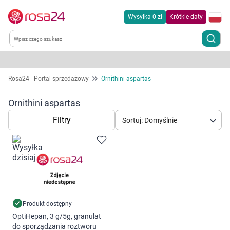
Wysyłka 0 zł
Krótkie daty
Kategorie
Rosa24 - Portal sprzedażowy
Ornithini aspartas
Chemia gospodarcza
Ornithini aspartas
Filtry
Sortuj: Domyślnie
Dla zwierząt
Dom i ogród
Zdrowie
Kobieta w ciąży i mama
Produkt dostępny
OptiHepan, 3 g/5g, granulat
Korzystamy z plików cookies w celu
do sporządzania roztworu