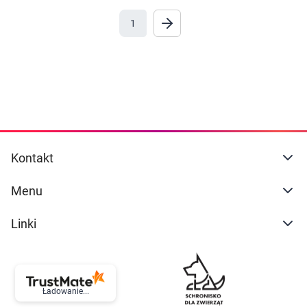
Marki
1
Ustawienia
Kontakt
Menu
Linki
Ładowanie...