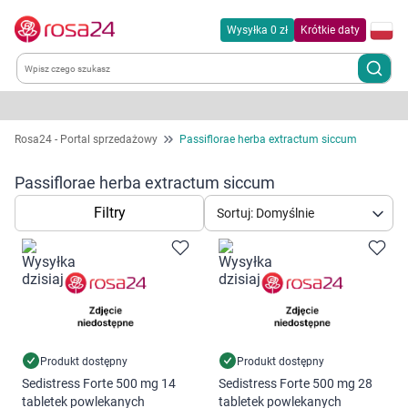
Wysyłka 0 zł
Krótkie daty
Kategorie
Rosa24 - Portal sprzedażowy
Passiflorae herba extractum siccum
Chemia gospodarcza
Passiflorae herba extractum siccum
Filtry
Sortuj: Domyślnie
Dla zwierząt
Dom i ogród
Zdrowie
Kobieta w ciąży i mama
Produkt dostępny
Produkt dostępny
Sedistress Forte 500 mg 14
Sedistress Forte 500 mg 28
tabletek powlekanych
tabletek powlekanych