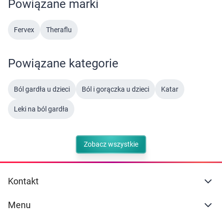
Powiązane marki
Fervex
Theraflu
Powiązane kategorie
Ból gardła u dzieci
Ból i gorączka u dzieci
Katar
Leki na ból gardła
Zobacz wszystkie
Kontakt
Menu