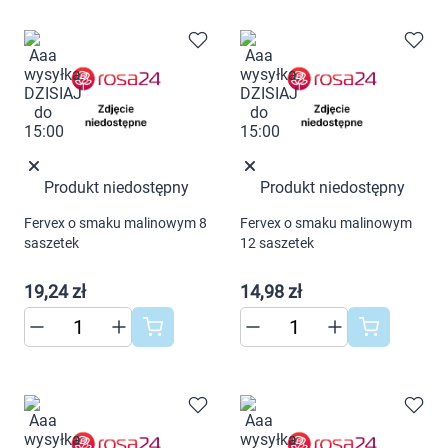
Marki
Produkt niedostępny
Produkt niedostępny
Fervex o smaku malinowym 8
Fervex o smaku malinowym
Korzystamy z plików cookies w celu
saszetek
12 saszetek
dostosowania zawartości serwisu do Twoich
preferencji. Więcej informacji znajdziesz w
19,24 zł
14,98 zł
naszej
polityce prywatności
. Możesz określić
warunki przechowywania lub dostępu do
cookies poprzez kliknięcie przycisku
"Ustawienia" lub możesz zaakceptować
ustawienia wszystkich cookies klikając
AKCEPTUJĘ WSZYSTKIE