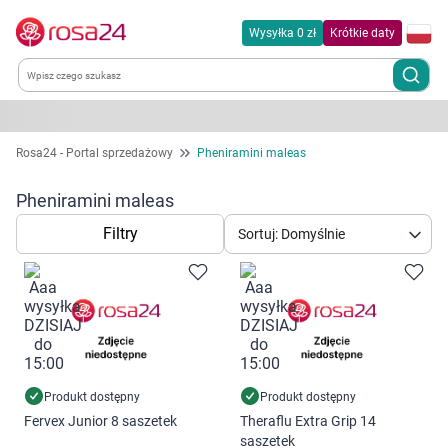
Wysyłka 0 zł
Krótkie daty
Kategorie
Rosa24 - Portal sprzedażowy
Pheniramini maleas
Chemia gospodarcza
Pheniramini maleas
Filtry
Sortuj: Domyślnie
Dla zwierząt
Dom i ogród
Zdrowie
Kobieta w ciąży i mama
Produkt dostępny
Produkt dostępny
Fervex Junior 8 saszetek
Theraflu Extra Grip 14
saszetek