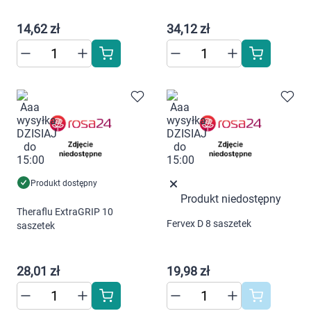
Dziecko
14,62 zł
34,12 zł
Higiena
Kosmetyki
Mężczyzna
Zdrowy styl życia
Zabawki
Produkt dostępny
Produkt niedostępny
Theraflu ExtraGRIP 10
Sprzęt medyczny
Fervex D 8 saszetek
saszetek
Motoryzacja
28,01 zł
19,98 zł
Grupy produktowe