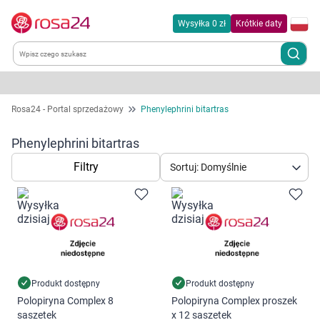
Wysyłka 0 zł
Krótkie daty
Kategorie
Rosa24 - Portal sprzedażowy
Phenylephrini bitartras
Chemia gospodarcza
Phenylephrini bitartras
Filtry
Sortuj: Domyślnie
Dla zwierząt
Dom i ogród
Zdrowie
Kobieta w ciąży i mama
Produkt dostępny
Produkt dostępny
Polopiryna Complex 8
Polopiryna Complex proszek
Korzystamy z plików cookies w celu
saszetek
x 12 saszetek