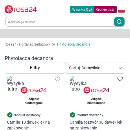
Wysyłka 0 zł
Krótkie daty
Kategorie
Rosa24 - Portal sprzedażowy
Phytolacca decandra
Chemia gospodarcza
Phytolacca decandra
Filtry
Sortuj: Domyślnie
Dla zwierząt
Dom i ogród
Zdrowie
Kobieta w ciąży i mama
Produkt dostępny
Produkt dostępny
Camilia 10 dawek lek na
Camilia roztwór 30 dawek lek
ząbkowanie
na ząbkowanie