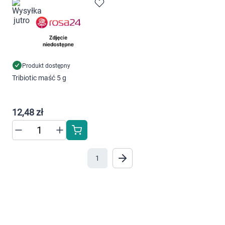
Marki
preferencji. Więcej informacji znajdziesz w
naszej
polityce prywatności
. Możesz określić
warunki przechowywania lub dostępu do
cookies poprzez kliknięcie przycisku
"Ustawienia" lub możesz zaakceptować
Produkt dostępny
ustawienia wszystkich cookies klikając
Tribiotic maść 5 g
AKCEPTUJĘ WSZYSTKIE
12,48 zł
AKCEPTUJĘ WSZYSTKIE
Ustawienia
1