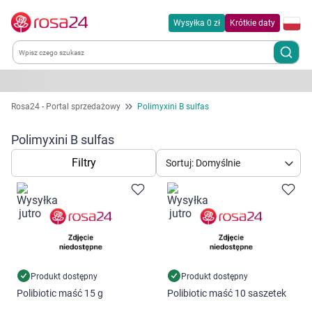
Wysyłka 0 zł
Krótkie daty
Kategorie
Rosa24 - Portal sprzedażowy
Polimyxini B sulfas
Chemia gospodarcza
Polimyxini B sulfas
Filtry
Sortuj: Domyślnie
Dla zwierząt
Dom i ogród
Zdrowie
Kobieta w ciąży i mama
Produkt dostępny
Produkt dostępny
Polibiotic maść 15 g
Polibiotic maść 10 saszetek