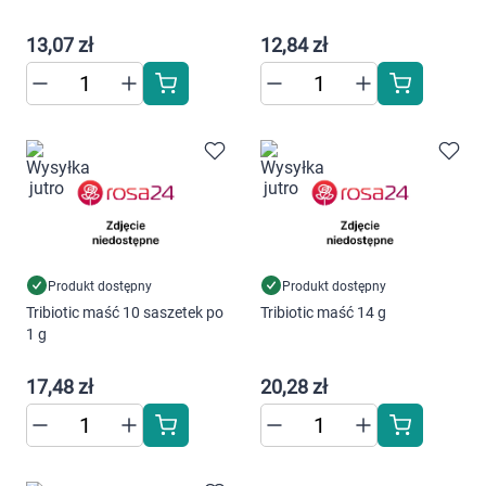
Dziecko
13,07 zł
12,84 zł
Higiena
Kosmetyki
Mężczyzna
Zdrowy styl życia
Zabawki
Produkt dostępny
Produkt dostępny
Tribiotic maść 10 saszetek po
Tribiotic maść 14 g
1 g
Sprzęt medyczny
17,48 zł
20,28 zł
Motoryzacja
Grupy produktowe
Korzystamy z plików cookies w celu
dostosowania zawartości serwisu do Twoich