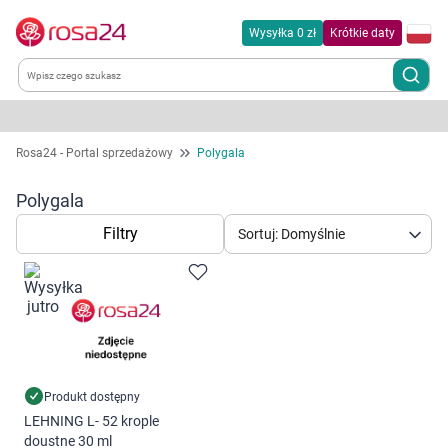
Wysyłka 0 zł
Krótkie daty
Kategorie
Rosa24 - Portal sprzedażowy
Polygala
Chemia gospodarcza
Polygala
Filtry
Sortuj: Domyślnie
Dla zwierząt
Dom i ogród
Zdrowie
Kobieta w ciąży i mama
Produkt dostępny
LEHNING L- 52 krople
Korzystamy z plików cookies w celu
doustne 30 ml