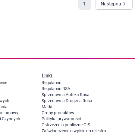
1
Następna
 dla psa i kota
Leki na chrypkę
Witaminy i minerały
Witaminy
Leki i suplementy z witaminą A
Witami
Leki i suplementy z witaminą A+E
Witaminy ADEK A + D + E + K
Leki i suplementy z witaminą B1
Leki i suplementy z witaminą B2
Leki i suplementy z witaminą B3
Leki i suplementy z witaminą B6
Leki i suplementy z witaminą B9 kwas
Ak
Leki i suplementy z witaminą B12
Wk
Leki i suplementy z witaminą B comp
Układ
Ni
Linki
Leki i suplementy z witaminą C
enie
Regulamin
Leki i suplementy z witaminą D
Regulamin DSA
Leki i suplementy z witaminą E
Sprzedawca Apteka Rosa
Leki i suplementy z witaminą K
Leki i suplementy z witaminami K+D
owych
Sprzedawca Drogeria Rosa
Biotyna
ania
Marki
Pozostałe witaminy
Katar
Ma
 od umowy
Grupy produktów
Leki i suplementy z witaminą B5
ji Czynnych
Polityka prywatności
Minerały w tabletkach i płynie
Ostrzeżenia publiczne GIS
Tabletki i preparaty z chromem
Zaświadczenie o wpisie do rejestru