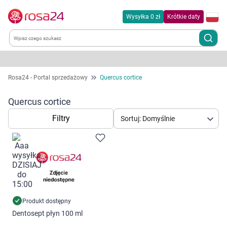
Wysyłka 0 zł
Krótkie daty
Kategorie
Rosa24 - Portal sprzedażowy
Quercus cortice
Chemia gospodarcza
Quercus cortice
Filtry
Sortuj: Domyślnie
Dla zwierząt
Dom i ogród
Zdrowie
Kobieta w ciąży i mama
Produkt dostępny
Dentosept płyn 100 ml
Korzystamy z plików cookies w celu