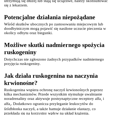
utrzymują się dłużej lub stają się uciążliwe, należy skonsultować 
się z lekarzem.
Potencjalne działania niepożądane
Wśród skutków ubocznych po zastosowaniu miejscowym lub 
doodbytniczym mogą pojawić się nasilone uczucie pieczenia w 
okolicy odbytu oraz biegunki.
Możliwe skutki nadmiernego spożycia 
ruskogeniny
Dotychczas nie zgłoszono żadnych przypadków nadmiernego 
przyjęcia ruskogeniny.
Jak działa ruskogenina na naczynia 
krwionośne?
Ruskogenina wspiera ochronę naczyń krwionośnych poprzez 
kilka mechanizmów. Przede wszystkim stymuluje uwalnianie 
noradrenaliny oraz aktywuje postsynaptyczne receptory alfa
 i 
1
alfa
. Dodatkowo ogranicza przyleganie leukocytów do 
2
śródbłonka naczyń, a także hamuje działanie elastazy, co 
przekłada się na korzystny wpływ na układ krążenia.