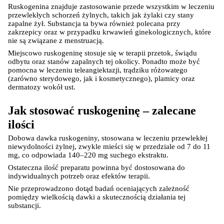
Ruskogenina znajduje zastosowanie przede wszystkim w leczeniu 
przewlekłych schorzeń żylnych, takich jak żylaki czy stany 
zapalne żył. Substancja ta bywa również polecana przy 
zakrzepicy oraz w przypadku krwawień ginekologicznych, które 
nie są związane z menstruacją.
Miejscowo ruskogeninę stosuje się w terapii przetok, świądu 
odbytu oraz stanów zapalnych tej okolicy. Ponadto może być 
pomocna w leczeniu teleangiektazji, trądziku różowatego 
(zarówno sterydowego, jak i kosmetycznego), plamicy oraz 
dermatozy wokół ust.
Jak stosować ruskogeninę – zalecane 
ilości
Dobowa dawka ruskogeniny, stosowana w leczeniu przewlekłej 
niewydolności żylnej, zwykle mieści się w przedziale od 7 do 11 
mg, co odpowiada 140–220 mg suchego ekstraktu.
Ostateczna ilość preparatu powinna być dostosowana do 
indywidualnych potrzeb oraz efektów terapii.
Nie przeprowadzono dotąd badań oceniających zależność 
pomiędzy wielkością dawki a skutecznością działania tej 
substancji.