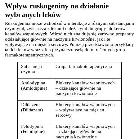
Wpływ ruskogeniny na działanie 
wybranych leków
Korzystamy z plików cookies w celu
Ruskogenina może wchodzić w interakcje z różnymi substancjami 
dostosowania zawartości serwisu do Twoich
czynnymi, zwłaszcza z lekami należącymi do grupy blokerów 
kanałów wapniowych. Wśród nich znajdują się zarówno preparaty 
preferencji. Więcej informacji znajdziesz w
oddziałujące głównie na naczynia krwionośne, jak i te 
naszej
polityce prywatności
. Możesz określić
wpływające na mięsień sercowy. Poniżej przedstawiono przykłady 
takich leków wraz z ich przynależnością do określonych grup 
warunki przechowywania lub dostępu do
farmakoterapeutycznych.
cookies poprzez kliknięcie przycisku
"Ustawienia" lub możesz zaakceptować
Substancja 
Grupa farmakoterapeutyczna
czynna
ustawienia wszystkich cookies klikając
AKCEPTUJĘ WSZYSTKIE
Amlodypina 
Blokery kanałów wapniowych 
(Amlodipine)
– działające głównie na 
naczynia krwionośne
Diltiazem 
Blokery kanałów wapniowych 
AKCEPTUJĘ WSZYSTKIE
(Diltiazem)
– wpływające na mięsień 
sercowy
Ustawienia
Felodypina 
Blokery kanałów wapniowych 
(Felodipine)
– działające głównie na 
naczynia krwionośne