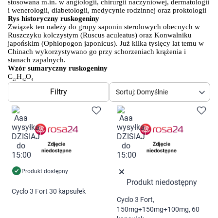
Dziecko
stosowana m.in. w angiologii, chirurgii naczyniowej, dermatologii 
i wenerologii, diabetologii, medycynie rodzinnej oraz proktologii
Rys historyczny ruskogeniny
Higiena
Związek ten należy do grupy saponin sterolowych obecnych w 
Ruszczyku kolczystym (Ruscus aculeatus) oraz Konwalniku 
japońskim (Ophiopogon japonicus). Już kilka tysięcy lat temu w 
Kosmetyki
Chinach wykorzystywano go przy schorzeniach krążenia i 
stanach zapalnych.
Wzór sumaryczny ruskogeniny
Mężczyzna
C
H
O
27
42
4
Filtry
Sortuj: Domyślnie
Zdrowy styl życia
Zabawki
Sprzęt medyczny
Produkt dostępny
Motoryzacja
Produkt niedostępny
Cyclo 3 Fort 30 kapsułek
Cyclo 3 Fort,
Grupy produktowe
150mg+150mg+100mg, 60