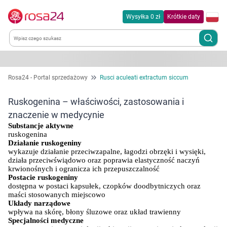
Wysyłka 0 zł
Krótkie daty
Kategorie
Rosa24 - Portal sprzedażowy
Rusci aculeati extractum siccum
Chemia gospodarcza
Ruskogenina – właściwości, zastosowania i
znaczenie w medycynie
Dla zwierząt
Substancje aktywne
ruskogenina
Działanie ruskogeniny
Dom i ogród
wykazuje działanie przeciwzapalne, łagodzi obrzęki i wysięki, 
działa przeciwświądowo oraz poprawia elastyczność naczyń 
krwionośnych i ogranicza ich przepuszczalność
Zdrowie
Postacie ruskogeniny
dostępna w postaci kapsułek, czopków doodbytniczych oraz 
maści stosowanych miejscowo
Kobieta w ciąży i mama
Układy narządowe
wpływa na skórę, błony śluzowe oraz układ trawienny
Specjalności medyczne