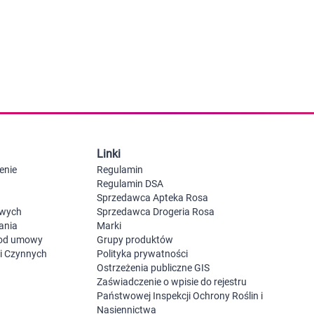
 dla psa i kota
Leki na chrypkę
Witaminy i minerały
Witaminy
Leki i suplementy z witaminą A
Witami
Leki i suplementy z witaminą A+E
Witaminy ADEK A + D + E + K
Leki i suplementy z witaminą B1
Leki i suplementy z witaminą B2
Leki i suplementy z witaminą B3
Leki i suplementy z witaminą B6
Leki i suplementy z witaminą B9 kwas
Ak
Linki
Leki i suplementy z witaminą B12
Wk
Leki i suplementy z witaminą B comp
Układ
Ni
enie
Regulamin
Leki i suplementy z witaminą C
Regulamin DSA
Leki i suplementy z witaminą D
Sprzedawca Apteka Rosa
Leki i suplementy z witaminą E
owych
Sprzedawca Drogeria Rosa
Leki i suplementy z witaminą K
ania
Marki
Leki i suplementy z witaminami K+D
 od umowy
Grupy produktów
Biotyna
ji Czynnych
Polityka prywatności
Pozostałe witaminy
Katar
Ma
Ostrzeżenia publiczne GIS
Leki i suplementy z witaminą B5
Zaświadczenie o wpisie do rejestru
Minerały w tabletkach i płynie
Państwowej Inspekcji Ochrony Roślin i
Tabletki i preparaty z chromem
Nasiennictwa