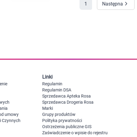
1
Następna
 dla psa i kota
Leki na chrypkę
Witaminy i minerały
Witaminy
Leki i suplementy z witaminą A
Witami
Leki i suplementy z witaminą A+E
Witaminy ADEK A + D + E + K
Leki i suplementy z witaminą B1
Leki i suplementy z witaminą B2
Leki i suplementy z witaminą B3
Leki i suplementy z witaminą B6
Leki i suplementy z witaminą B9 kwas
Ak
Leki i suplementy z witaminą B12
Wk
Leki i suplementy z witaminą B comp
Układ
Ni
Linki
Leki i suplementy z witaminą C
enie
Regulamin
Leki i suplementy z witaminą D
Regulamin DSA
Leki i suplementy z witaminą E
Sprzedawca Apteka Rosa
Leki i suplementy z witaminą K
Leki i suplementy z witaminami K+D
owych
Sprzedawca Drogeria Rosa
Biotyna
ania
Marki
Pozostałe witaminy
Katar
Ma
 od umowy
Grupy produktów
Leki i suplementy z witaminą B5
ji Czynnych
Polityka prywatności
Minerały w tabletkach i płynie
Ostrzeżenia publiczne GIS
Tabletki i preparaty z chromem
Zaświadczenie o wpisie do rejestru