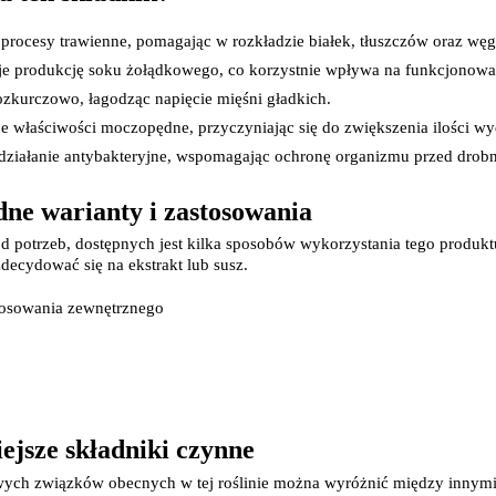
Leki na reumatyzm
Suplementy i witaminy na kości i stawy
procesy trawienne, pomagając w rozkładzie białek, tłuszczów oraz w
Żele i płyny do masażu
je produkcję soku żołądkowego, co korzystnie wpływa na funkcjonow
Leki na stawy
ozkurczowo, łagodząc napięcie mięśni gładkich.
Leki na skurcze
Leki dermatologiczne
e właściwości moczopędne, przyczyniając się do zwiększenia ilości w
Leki i kosmetyki na zmiany skórne
działanie antybakteryjne, wspomagając ochronę organizmu przed drobn
Leki i maści na atopowe zapalenie sk
Leki i preparaty na grzybicę
Leki i preparaty na łuszczycę
ne warianty i zastosowania
Leki i preparaty na trądzik
d potrzeb, dostępnych jest kilka sposobów wykorzystania tego produktu
Leki i preparaty na wszawicę
zdecydować się na ekstrakt lub susz.
Leki na opryszczkę
Leki i preparaty na brodawki i kurzajki
tosowania zewnętrznego
Leki na nadmierne pocenie
Szampony i preparaty na łupież
Leki na ospę
Preparaty na zajady i afty
Preparaty na łysienie androgenowe
Leki i preparaty na mięczaka zakaźn
Leki i preparaty na świerzb
ejsze składniki czynne
Leki i kosmetyki na problemy skórne
Leki i kosmetyki na odleżyny
ych związków obecnych w tej roślinie można wyróżnić między innymi: 