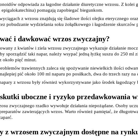
Elektrolity
noidów odpowiada za łagodne działanie diuretyczne wrzosu. Z kolei ga
Preparaty z koenzymem Q10
Artyku
i epigalokatechina) pomagają zapobiegać biegunkom.
Kolagen
ciągach z wrzosu znajdują się śladowe ilości olejku eterycznego ora
Preparaty multiwitaminowe
rzez pobudzanie wydzielania soku żołądkowego i łagodzenie skurczó
Toniki wzmacniające
Kąpiel 
Preparaty z żeń-szeniem
ować i dawkować wrzos zwyczajny?
Układ nerwowy
Tabletki i preparaty na kaca
owany z kwiatów i ziela wrzosu zwyczajnego wykazuje działanie moc
Preparaty wspomagające pamięć i koncentracj
 sporządzić taki napar, należy wsypać jedną łyżkę suszu do 250 ml z
Leki i preparaty na rzucenie palenia
z około pięć minut.
Tabletki i leki nasenne
Leki na chrapanie
Pielęg
oblemów trawiennych zaleca się spożywanie niewielkich ilości odwaru 
Leki na poprawę nastroju
najlepiej pić około 100 ml naparu po posiłkach, dwa do trzech razy na 
Leki i suplementy na krążenie mózgowe
 napary z wrzosu były również wykorzystywane jako środek łagodzący 
Leki i suplementy na zmęczenie i znużenie
Leki i suplementy na stres
Pielęg
skutki uboczne i ryzyko przedawkowania w
Leki uspokajające
Leki na wzmocnienie i wsparcie układu nerwo
orzystamy z plików cookies w celu dostosowania zawartości
zosu zwyczajnego rzadko wywołuje działania niepożądane. Osoby uczul
Leki na zawroty głowy
Ciemi
erwisu do Twoich preferencji. Więcej informacji znajdziesz w
preparatów zawierających wrzos. Warto również pamiętać, że długotrwa
Układ pokarmowy
Higiena jamy us
zaparć.
aszej
polityce prywatności
. Możesz określić warunki
Leki na zespół jelita drażliwego
Szczot
Leki i suplementy na wątrobę
Zestaw
rzechowywania lub dostępu do cookies poprzez kliknięcie
y z wrzosem zwyczajnym dostępne na rynk
Leki na zaparcia i zatwardzenie
Pasty 
rzycisku "Ustawienia" lub możesz zaakceptować ustawienia
Leki przeciw biegunce
Płyny 