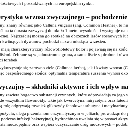
Tabletki i preparaty z cynkiem
rtościowych i poszukiwanych na europejskim rynku.
Tabletki i preparaty z jodem
Tabletki i preparaty z magnezem
rystyka wrzosu zwyczajnego – pochodzenie,
Tabletki i preparaty z magnezem i po
Tabletki i preparaty z potasem
De
y, znany również jako Calluna vulgaris (ang. Common Heather), to ni
Tabletki i preparaty z selenem
Ar
oślina ta dorasta zazwyczaj do około 1 metra wysokości i występuje natur
Tabletki i preparaty z wapniem
nej. Najczęściej można go spotkać na obrzeżach lasów sosnowych lub
Tabletki i preparaty z żelazem
Ból i 
ch kwitnących dywanów pochodzi nazwa miesiąca wrzesień.
Pozostałe minerały
Choro
Kompleks witamin
Alergia
mają charakterystyczny różowofioletowy kolor i pojawiają się na końc
Witaminy na skórę, włosy i paznokcie
Ból ga
liśćmi. Zebrane są w jednostronne grona, a same liście są drobne i równ
Witaminy na pamięć i koncentrację
Kaszel
i torebek.
Witaminy na odporność
Skalec
wykorzystuje się zarówno ziele (Callunae herba), jak i kwiaty wrzosu (
Witaminy na kości
Spoko
Ko
jąc bezpośredniego słońca; optymalna temperatura suszenia wynosi oko
Witaminy na serce
Układ
Pl
Witaminy na mięśnie i stawy
Kosmetyki dla 
yczajny – składniki aktywne i ich wpływ n
Nutrikosmetyki
Odpar
Preparaty pielęgnacyjne dla włosów, s
Do opa
y zawiera bogactwo substancji czynnych, które odpowiadają za jego szer
Leki i preparaty na cellulit
de wszystkim flawonoidy, takie jak kwercetyna, mirycetyna oraz luteol
Leki i preparaty na skórę naczynkową
ą rolę odgrywają również glikozydy fenolowe: arbutyna i metyloarbuty
Tabletki i olejki na piękny biust
Pielęg
spożyciu, ulega przemianom enzymatycznym w jelitach, prowadząc do
Preparaty na zdrową opaleniznę
podczas infekcji bakteryjnej), hydrochinon uwalnia się w postaci aktyw
Adaptogeny
iała moczopędnie oraz wspiera oczyszczanie dróg moczowych – podobn
Antyoksydanty