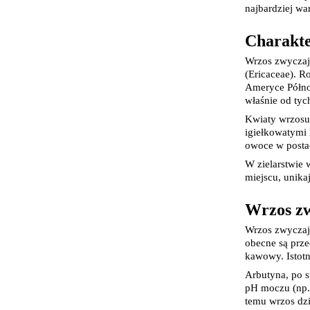
najbardziej wa
Charakte
Wrzos zwyczajn
(Ericaceae). R
Ameryce Północ
właśnie od ty
Kwiaty wrzosu 
igiełkowatymi 
owoce w postac
W zielarstwie 
miejscu, unika
Wrzos zw
Wrzos zwyczajn
obecne są prze
kawowy. Istotn
Arbutyna, po 
pH moczu (np. 
temu wrzos dz