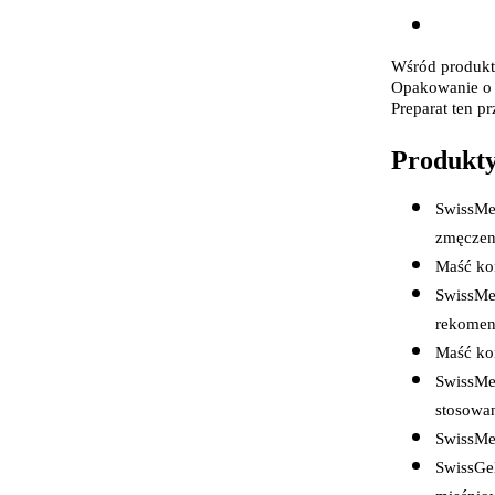
w
Wśród produktó
Opakowanie o w
Preparat ten p
U
Produkty
SwissMed
zmęczen
Maść koń
SwissMe
rekomen
Maść koń
SwissMed
stosowa
SwissMe
SwissGe