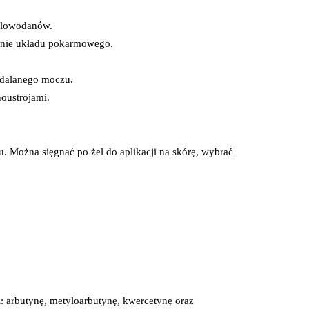
Pieluszki dla dzieci i niemowląt
Pieluchomajtki dla dzieci i niemowląt
ęglowodanów.
Majteczki, ceratki i wkładki do pieluszek
anie układu pokarmowego.
Pieluchy
ydalanego moczu.
oustrojami.
óry
. Można sięgnąć po żel do aplikacji na skórę, wybrać 
ego
arbutynę, metyloarbutynę, kwercetynę oraz 