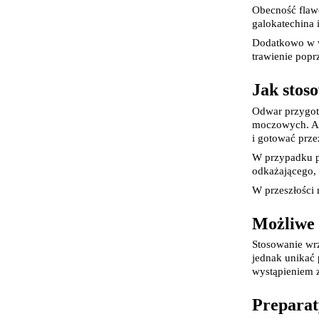
Obecność flawo
galokatechina 
Dodatkowo w wy
trawienie pop
Jak stos
Odwar przygot
moczowych. Aby
i gotować prze
W przypadku pr
odkażającego, 
W przeszłości
Możliwe 
K
Stosowanie wr
s
jednak unikać 
wystąpieniem 
n
p
Preparat
p