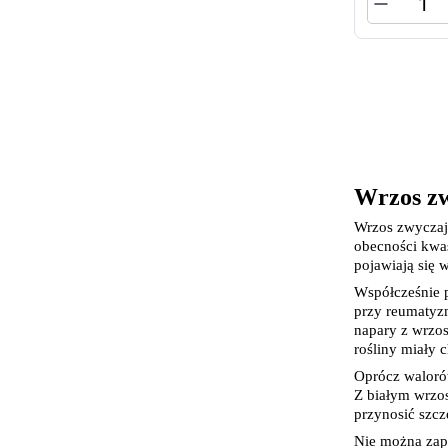
Zabawki
Zwierzęta gospodarskie
Akwarystyka
Wrzos zw
Wrzos zwyczajn
obecności kwas
pojawiają się 
Współcześnie p
przy reumatyzm
napary z wrzos
rośliny miały 
Oprócz walorów
Z białym wrzos
przynosić szcz
Nie można zap