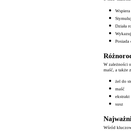
Wspiera 
Stymulu
Działa r
Wykazuj
Posiada 
Różnorod
W zależności o
maść, a także 
żel do s
maść
ekstrakt
susz
Najważni
Wśród kluczow