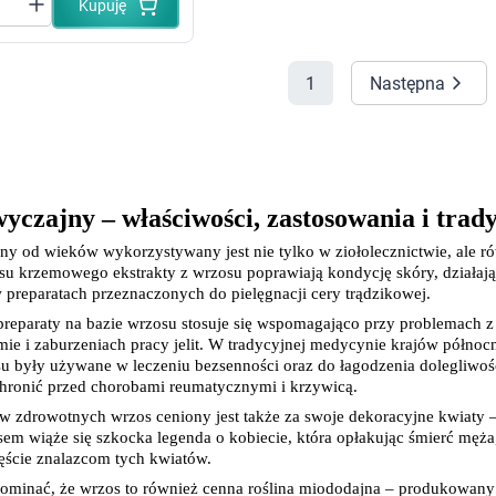
Kupuję
 dla psa i kota
Leki na chrypkę
Witaminy i minerały
Witaminy
Leki i suplementy z witaminą A
Witami
1
Następna
Leki i suplementy z witaminą A+E
Witaminy ADEK A + D + E + K
Leki i suplementy z witaminą B1
Leki i suplementy z witaminą B2
Leki i suplementy z witaminą B3
Leki i suplementy z witaminą B6
yczajny – właściwości, zastosowania i trad
Leki i suplementy z witaminą B9 kwas
Ak
Leki i suplementy z witaminą B12
Wk
y od wieków wykorzystywany jest nie tylko w ziołolecznictwie, ale ró
Leki i suplementy z witaminą B comp
Układ
Ni
u krzemowego ekstrakty z wrzosu poprawiają kondycję skóry, działają n
Leki i suplementy z witaminą C
w preparatach przeznaczonych do pielęgnacji cery trądzikowej.
Leki i suplementy z witaminą D
reparaty na bazie wrzosu stosuje się wspomagająco przy problemach z
Leki i suplementy z witaminą E
ie i zaburzeniach pracy jelit. W tradycyjnej medycynie krajów północn
Leki i suplementy z witaminą K
u były używane w leczeniu bezsenności oraz do łagodzenia dolegliwośc
Leki i suplementy z witaminami K+D
chronić przed chorobami reumatycznymi i krzywicą.
Biotyna
Pozostałe witaminy
Katar
Ma
 zdrowotnych wrzos ceniony jest także za swoje dekoracyjne kwiaty – 
Leki i suplementy z witaminą B5
em wiąże się szkocka legenda o kobiecie, która opłakując śmierć męża,
Minerały w tabletkach i płynie
ęście znalazcom tych kwiatów.
Tabletki i preparaty z chromem
ominać, że wrzos to również cenna roślina miododajna – produkowany 