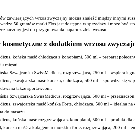
szystkich cookies klikając AKCEPTUJĘ WSZYSTKIE
Probiotyki, odbudowa flory jelitowej
Szczot
Leki na zgagę i refluks
Akcesoria dzie
Suplementy z błonnikiem
Nocnik
w zawierających wrzos zwyczajny można znaleźć między innymi suszony
Syropy i tabletki na brak apetytu
Laktat
adze 50 gramów marki Flos jest dostępne w sprzedaży i może być stos
Leki i suplementy na choroby trzustki
Smoczk
rzeznaczony jest do przygotowania naparu z ziela wrzosu.
stawienia
AKCEPTUJĘ WSZYSTK
Leki na nietolerancję laktozy
Leki i suplementy na pasożyty ludzkie
 kosmetyczne z dodatkiem wrzosu zwyczaj
Leki na ból brzucha i skurcze
Pościel
Leki i suplementy na wzdęcia
Leki na niestrawność i ból żołądka
icus, końska maść chłodząca z konopiami, 500 ml – preparat polecan
Żywienie w chorobie
Akceso
iu mięśni.
Serce i układ krążenia
Gryzak
ska Szwajcarska SwissMedicus, rozgrzewająca, 250 ml – wspiera łago
Leki i suplementy na cholesterol
Karmie
Preparaty wspomagające pracę serca
dicus, szwajcarska maść końska, chłodząca, 500 ml – sprawdza się w 
Maści, tabletki i leki na żylaki
dowana także sportowcom.
Maści, czopki i leki na hemoroidy
ska Szwajcarska SwissMedicus, rozgrzewająca, 500 ml – przeznaczona
Kwasy tłuszczowe omega 3, 6, 9
Leki przeciwzakrzepowe
icus, szwajcarska maść końska Forte, chłodząca, 500 ml – idealna na o
Leki na nadciśnienie
na do masażu.
Leki i tabletki na krążenie
Leki na obrzęki nóg
dicus, końska maść rozgrzewająca z konopiami, 500 ml – produkt dla
Seks i zdrowie intymne
l, końska maść z kolagenem morskim forte, rozgrzewająca, 200 ml – 
Lubrykanty