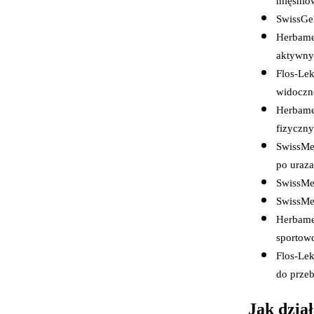
mięśnio
SwissGel
Herbame
aktywny
Flos-Lek
widoczn
Herbamed
fizyczn
SwissMed
po uraza
SwissMe
SwissMe
Herbamed
sportow
Flos-Lek
do przeb
Jak dział