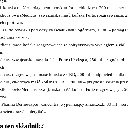
wym.
Prezerwatywy
Wibratory
, końska maść z kolagenem morskim forte, chłodząca, 200 ml – przyno
Akcesoria erotyczne
Bezpie
dicus SwissMedicus, szwajcarska maść końska Forte, rozgrzewająca, 2
Leki i suplementy na libido
ch sportowo.
Alergie i katar sienny
Preparaty przeciwalergiczne
Artykuły higien
, żel do powiek i pod oczy ze świetlikiem i ogórkiem, 15 ml – pomaga 
Leki na katar sienny
Chuste
ość zmarszczek.
Krople do oczu w alergii
icus, maść końska rozgrzewająca ze spirytusowym wyciągiem z ziół, 
Leki na alergie skórne
Higien
Preparaty z wapnem
Papier
ym.
Drogi moczowo-płciowe
Patycz
icus, szwajcarska maść końska Forte chłodząca, 250 ml – łagodzi obj
Leki na infekcje układu moczowego
Plastry
Leki na infekcje i podrażnienia pochwy
Płatki
ch.
Probiotyki ginekologiczne
Podkła
dicus, rozgrzewająca maść końska z CBD, 200 ml – odpowiednia dla o
Leki na kamicę nerkową i ból nerek
Produkty do pra
dicus, chłodząca maść końska z CBD, 200 ml – przynosi ukojenie pr
Leki na menopauzę
Płukan
Leki i tabletki na nietrzymanie moczu
Pranie
icus SwissMedicus, szwajcarska maść końska Forte rozgrzewająca, 50
Leki i suplementy diety na prostatę
Przewijanie
ców.
Leki na suchość pochwy
Worecz
 Pharma Dermoexpert koncentrat wypełniający zmarszczki 30 ml – serum
Układ mięśniowy i kostny
Pieluc
Leki na osteoporozę
arwień oraz dla alergików.
Preparaty na regenerację chrząstki stawowej
Leki na stłuczenia i siniaki
a ten składnik?
Iniekcje dostawowe