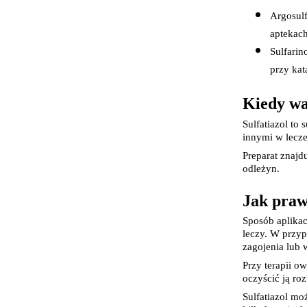
Argosulf
aptekach
Sulfarin
przy kat
Kiedy war
Sulfatiazol to
innymi w lecze
Preparat znajd
odleżyn.
Jak praw
Sposób aplikac
leczy. W przyp
zagojenia lub
Przy terapii ow
oczyścić ją r
Sulfatiazol mo