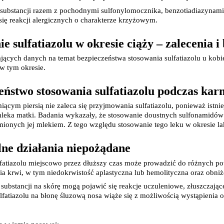
Prezerwatywy
j substancji razem z pochodnymi sulfonylomocznika, benzotiadiazyna
Wibratory
się reakcji alergicznych o charakterze krzyżowym.
Akcesoria erotyczne
Bezpie
Leki i suplementy na libido
Alergie i katar sienny
e sulfatiazolu w okresie ciąży – zalecenia 
Preparaty przeciwalergiczne
Artykuły higien
jących danych na temat bezpieczeństwa stosowania sulfatiazolu u kobiet
Leki na katar sienny
Chuste
w tym okresie.
Krople do oczu w alergii
Leki na alergie skórne
Higien
Preparaty z wapnem
Papier
eństwo stosowania sulfatiazolu podczas karm
Drogi moczowo-płciowe
Patycz
ącym piersią nie zaleca się przyjmowania sulfatiazolu, ponieważ istniej
Leki na infekcje układu moczowego
Plastry
leka matki. Badania wykazały, że stosowanie doustnych sulfonamidów 
Leki na infekcje i podrażnienia pochwy
Płatki
ionych jej mlekiem. Z tego względu stosowanie tego leku w okresie lak
Probiotyki ginekologiczne
Podkła
Leki na kamicę nerkową i ból nerek
Produkty do pra
Leki na menopauzę
Płukan
lne działania niepożądane
Leki i tabletki na nietrzymanie moczu
Pranie
fatiazolu miejscowo przez dłuższy czas może prowadzić do różnych powi
Leki i suplementy diety na prostatę
Przewijanie
ia krwi, w tym niedokrwistość aplastyczna lub hemolityczna oraz obniż
Leki na suchość pochwy
Worecz
Układ mięśniowy i kostny
Pieluc
ej substancji na skórę mogą pojawić się reakcje uczuleniowe, złuszczają
Leki na osteoporozę
ulfatiazolu na błonę śluzową nosa wiąże się z możliwością wystąpienia ob
Preparaty na regenerację chrząstki stawowej
Leki na stłuczenia i siniaki
Iniekcje dostawowe