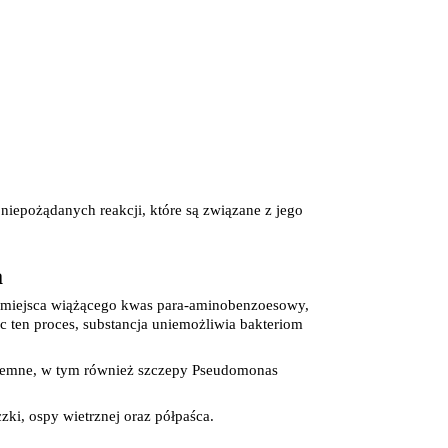
Pieluszki dla dzieci i niemowląt
Pieluchomajtki dla dzieci i niemowląt
Majteczki, ceratki i wkładki do pieluszek
Pieluchy
óry
niepożądanych reakcji, które są związane z jego 
a
e miejsca wiążącego kwas para-aminobenzoesowy, 
ten proces, substancja uniemożliwia bakteriom 
-ujemne, w tym również szczepy Pseudomonas 
ego
ki, ospy wietrznej oraz półpaśca.