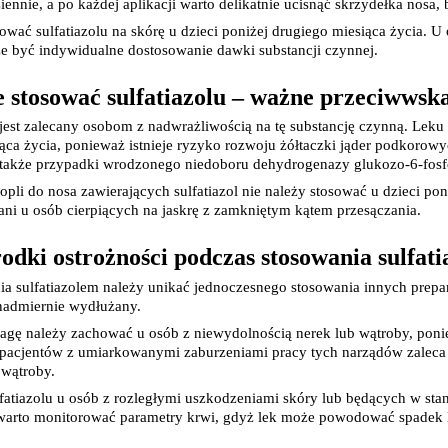
ziennie, a po każdej aplikacji warto delikatnie ucisnąć skrzydełka nosa,
Elektrolity
Preparaty z koenzymem Q10
Artyku
ować sulfatiazolu na skórę u dzieci poniżej drugiego miesiąca życia. 
Kolagen
e być indywidualne dostosowanie dawki substancji czynnej.
Preparaty multiwitaminowe
Toniki wzmacniające
Kąpiel 
e stosować sulfatiazolu – ważne przeciwwsk
Preparaty z żeń-szeniem
Układ nerwowy
e jest zalecany osobom z nadwrażliwością na tę substancję czynną. Leku
Tabletki i preparaty na kaca
ąca życia, ponieważ istnieje ryzyko rozwoju żółtaczki jąder podkoro
Preparaty wspomagające pamięć i koncentracj
ą także przypadki wrodzonego niedoboru dehydrogenazy glukozo-6-fosfo
Leki i preparaty na rzucenie palenia
pli do nosa zawierających sulfatiazol nie należy stosować u dzieci po
Tabletki i leki nasenne
ani u osób cierpiących na jaskrę z zamkniętym kątem przesączania.
Leki na chrapanie
Pielęg
Leki na poprawę nastroju
odki ostrożności podczas stosowania sulfati
Leki i suplementy na krążenie mózgowe
Leki i suplementy na zmęczenie i znużenie
orzystamy z plików cookies w celu dostosowania zawartości
ia sulfatiazolem należy unikać jednoczesnego stosowania innych prepar
Leki i suplementy na stres
Pielęg
erwisu do Twoich preferencji. Więcej informacji znajdziesz w
nadmiernie wydłużany.
Leki uspokajające
aszej
polityce prywatności
. Możesz określić warunki
Leki na wzmocnienie i wsparcie układu nerwo
gę należy zachować u osób z niewydolnością nerek lub wątroby, poniew
Leki na zawroty głowy
Ciemi
rzechowywania lub dostępu do cookies poprzez kliknięcie
 pacjentów z umiarkowanymi zaburzeniami pracy tych narządów zaleca
Układ pokarmowy
Higiena jamy us
 wątroby.
rzycisku "Ustawienia" lub możesz zaakceptować ustawienia
Leki na zespół jelita drażliwego
Szczot
fatiazolu u osób z rozległymi uszkodzeniami skóry lub będących w sta
szystkich cookies klikając AKCEPTUJĘ WSZYSTKIE
Leki i suplementy na wątrobę
Zestaw
i warto monitorować parametry krwi, gdyż lek może powodować spadek 
Leki na zaparcia i zatwardzenie
Pasty 
Leki przeciw biegunce
Płyny 