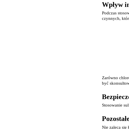
Wpływ in
U
Podczas stosow
czynnych, któ
Zarówno chloro
być skonsultow
Bezpiecz
Stosowanie su
Pozostał
Nie zaleca się