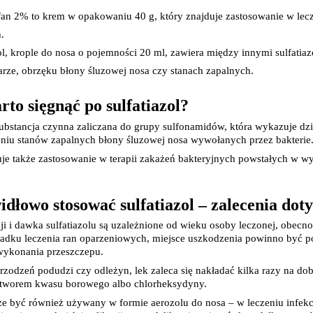
Tabletki i preparaty z cynkiem
Tabletki i preparaty z jodem
an 2% to krem w opakowaniu 40 g, który znajduje zastosowanie w lecze
Tabletki i preparaty z magnezem
.
Tabletki i preparaty z magnezem i po
ol, krople do nosa o pojemności 20 ml, zawiera między innymi sulfatiazo
Tabletki i preparaty z potasem
De
Tabletki i preparaty z selenem
Ar
arze, obrzęku błony śluzowej nosa czy stanach zapalnych.
Tabletki i preparaty z wapniem
Tabletki i preparaty z żelazem
Ból i 
to sięgnąć po sulfatiazol?
Pozostałe minerały
Choro
Kompleks witamin
Alergia
 substancja czynna zaliczana do grupy sulfonamidów, która wykazuje dzia
Witaminy na skórę, włosy i paznokcie
Ból ga
niu stanów zapalnych błony śluzowej nosa wywołanych przez bakterie
Witaminy na pamięć i koncentrację
Kaszel
uje także zastosowanie w terapii zakażeń bakteryjnych powstałych w w
Witaminy na odporność
Skalec
Witaminy na kości
Spoko
Ko
Witaminy na serce
Układ
Pl
Witaminy na mięśnie i stawy
Kosmetyki dla 
idłowo stosować sulfatiazol – zalecenia do
Nutrikosmetyki
Odpar
ji i dawka sulfatiazolu są uzależnione od wieku osoby leczonej, obecnoś
Preparaty pielęgnacyjne dla włosów, s
Do opa
adku leczenia ran oparzeniowych, miejsce uszkodzenia powinno być p
Leki i preparaty na cellulit
 wykonania przeszczepu.
Leki i preparaty na skórę naczynkową
Tabletki i olejki na piękny biust
Pielęg
rzodzeń podudzi czy odleżyn, lek zaleca się nakładać kilka razy na dobę
Preparaty na zdrową opaleniznę
oztworem kwasu borowego albo chlorheksydyny.
Adaptogeny
że być również używany w formie aerozolu do nosa – w leczeniu infekcji
Antyoksydanty