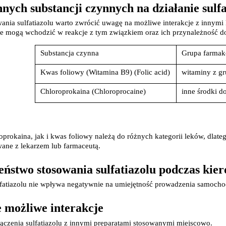
nych substancji czynnych na działanie sulfa
Probiotyki, odbudowa flory jelitowej
Szczot
Leki na zgagę i refluks
Akcesoria dzie
stawienia
AKCEPTUJĘ WSZYSTK
ania sulfatiazolu warto zwrócić uwagę na możliwe interakcje z innymi 
Suplementy z błonnikiem
Nocnik
re mogą wchodzić w reakcje z tym związkiem oraz ich przynależność d
Syropy i tabletki na brak apetytu
Laktat
Leki i suplementy na choroby trzustki
Smoczk
Substancja czynna
Grupa farmak
Leki na nietolerancję laktozy
Leki i suplementy na pasożyty ludzkie
Kwas foliowy (Witamina B9) (Folic acid)
witaminy z g
Leki na ból brzucha i skurcze
Pościel
Leki i suplementy na wzdęcia
Chloroprokaina (Chloroprocaine)
inne środki d
Leki na niestrawność i ból żołądka
Żywienie w chorobie
Akceso
Serce i układ krążenia
Gryzak
Leki i suplementy na cholesterol
Karmie
Preparaty wspomagające pracę serca
prokaina, jak i kwas foliowy należą do różnych kategorii leków, dlate
Maści, tabletki i leki na żylaki
ane z lekarzem lub farmaceutą.
Maści, czopki i leki na hemoroidy
Kwasy tłuszczowe omega 3, 6, 9
eństwo stosowania sulfatiazolu podczas kie
Leki przeciwzakrzepowe
Leki na nadciśnienie
lfatiazolu nie wpływa negatywnie na umiejętność prowadzenia samocho
Leki i tabletki na krążenie
Leki na obrzęki nóg
e możliwe interakcje
Seks i zdrowie intymne
Lubrykanty
 łączenia sulfatiazolu z innymi preparatami stosowanymi miejscowo.