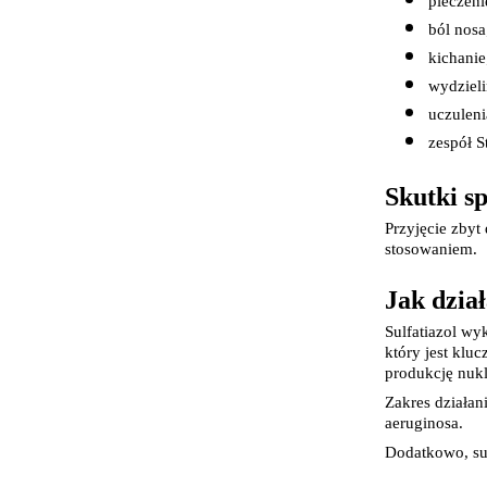
pieczeni
ból nosa
kichanie
wydzieli
uczuleni
zespół 
Skutki s
Przyjęcie zbyt
stosowaniem.
Jak dział
Sulfatiazol wy
który jest klu
produkcję nuk
Zakres działan
aeruginosa.
Dodatkowo, sul