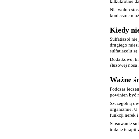
kilkukrotnie d
Nie wolno stos
konieczne moż
Kiedy ni
Sulfatiazol ni
drugiego miesi
sulfatiazolu s
Dodatkowo, kro
śluzowej nosa 
Ważne śr
K
Podczas leczen
s
powinien być 
n
Szczególną uwa
p
organizmie. U
funkcji nerek i
p
Stosowanie sul
w
trakcie terapi