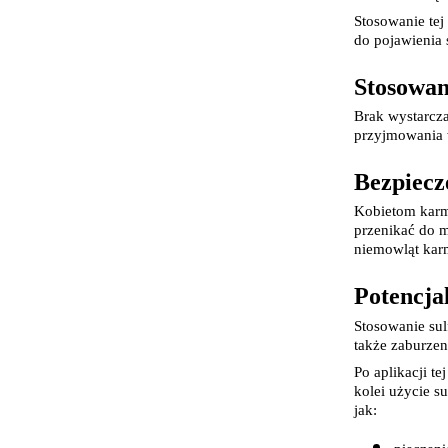
Stosowanie te
do pojawienia 
Stosowani
Brak wystarcza
przyjmowania 
Bezpiecz
Kobietom karmi
przenikać do m
niemowląt karm
Potencja
Stosowanie sul
także zaburzen
Po aplikacji t
kolei użycie s
jak: