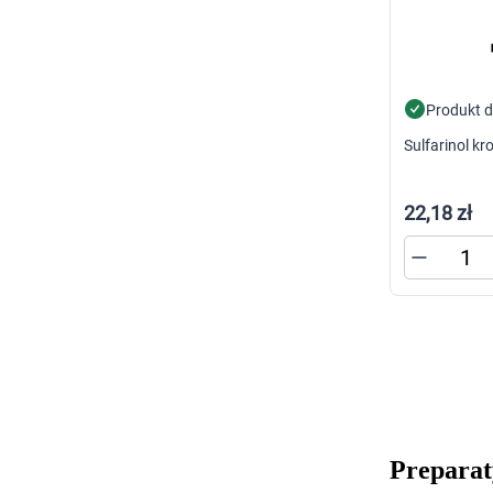
Zabawki
Zwierzęta gospodarskie
Akwarystyka
Produkt 
Sulfarinol kr
22,18 zł
Preparat