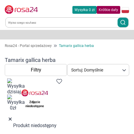
Wysyłka 0 zł
Krótkie daty
Kategorie
Rosa24 - Portal sprzedażowy
Tamarix gallica herba
Chemia gospodarcza
Tamarix gallica herba
Filtry
Sortuj: Domyślnie
Dla zwierząt
Dom i ogród
Zdrowie
Kobieta w ciąży i mama
Produkt niedostępny