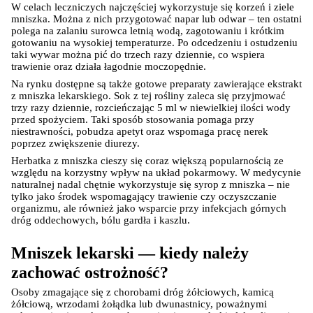
W celach leczniczych najczęściej wykorzystuje się korzeń i ziele 
mniszka. Można z nich przygotować napar lub odwar – ten ostatni 
polega na zalaniu surowca letnią wodą, zagotowaniu i krótkim 
gotowaniu na wysokiej temperaturze. Po odcedzeniu i ostudzeniu 
taki wywar można pić do trzech razy dziennie, co wspiera 
trawienie oraz działa łagodnie moczopędnie.
Na rynku dostępne są także gotowe preparaty zawierające ekstrakt 
z mniszka lekarskiego. Sok z tej rośliny zaleca się przyjmować 
trzy razy dziennie, rozcieńczając 5 ml w niewielkiej ilości wody 
Korzystamy z plików cookies w celu
przed spożyciem. Taki sposób stosowania pomaga przy 
dostosowania zawartości serwisu do Twoich
niestrawności, pobudza apetyt oraz wspomaga pracę nerek 
poprzez zwiększenie diurezy.
preferencji. Więcej informacji znajdziesz w
Herbatka z mniszka cieszy się coraz większą popularnością ze 
naszej
polityce prywatności
. Możesz określić
względu na korzystny wpływ na układ pokarmowy. W medycynie 
warunki przechowywania lub dostępu do
naturalnej nadal chętnie wykorzystuje się syrop z mniszka – nie 
cookies poprzez kliknięcie przycisku
tylko jako środek wspomagający trawienie czy oczyszczanie 
organizmu, ale również jako wsparcie przy infekcjach górnych 
"Ustawienia" lub możesz zaakceptować
dróg oddechowych, bólu gardła i kaszlu.
ustawienia wszystkich cookies klikając
AKCEPTUJĘ WSZYSTKIE
Mniszek lekarski — kiedy należy 
zachować ostrożność?
Osoby zmagające się z chorobami dróg żółciowych, kamicą 
żółciową, wrzodami żołądka lub dwunastnicy, poważnymi 
AKCEPTUJĘ WSZYSTKIE