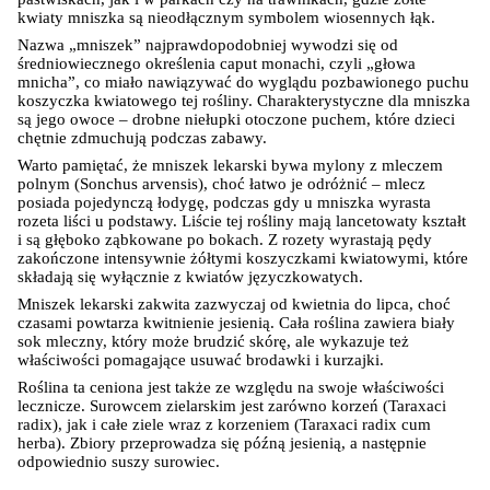
kwiaty mniszka są nieodłącznym symbolem wiosennych łąk.
Nazwa „mniszek” najprawdopodobniej wywodzi się od 
średniowiecznego określenia caput monachi, czyli „głowa 
mnicha”, co miało nawiązywać do wyglądu pozbawionego puchu 
koszyczka kwiatowego tej rośliny. Charakterystyczne dla mniszka 
są jego owoce – drobne niełupki otoczone puchem, które dzieci 
chętnie zdmuchują podczas zabawy.
Warto pamiętać, że mniszek lekarski bywa mylony z mleczem 
polnym (Sonchus arvensis), choć łatwo je odróżnić – mlecz 
posiada pojedynczą łodygę, podczas gdy u mniszka wyrasta 
rozeta liści u podstawy. Liście tej rośliny mają lancetowaty kształt 
i są głęboko ząbkowane po bokach. Z rozety wyrastają pędy 
zakończone intensywnie żółtymi koszyczkami kwiatowymi, które 
składają się wyłącznie z kwiatów języczkowatych.
Mniszek lekarski zakwita zazwyczaj od kwietnia do lipca, choć 
czasami powtarza kwitnienie jesienią. Cała roślina zawiera biały 
sok mleczny, który może brudzić skórę, ale wykazuje też 
właściwości pomagające usuwać brodawki i kurzajki.
Roślina ta ceniona jest także ze względu na swoje właściwości 
lecznicze. Surowcem zielarskim jest zarówno korzeń (Taraxaci 
radix), jak i całe ziele wraz z korzeniem (Taraxaci radix cum 
herba). Zbiory przeprowadza się późną jesienią, a następnie 
odpowiednio suszy surowiec.