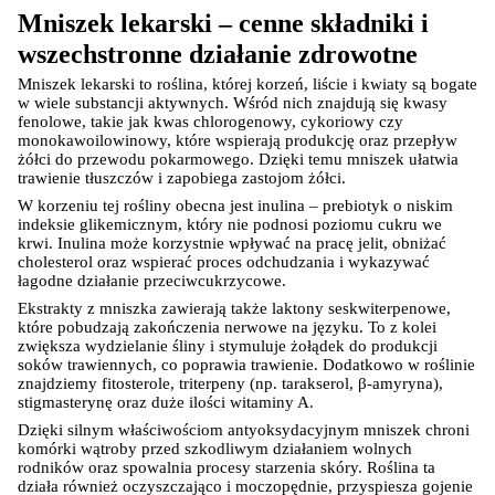
Mniszek lekarski – cenne składniki i 
wszechstronne działanie zdrowotne
Mniszek lekarski to roślina, której korzeń, liście i kwiaty są bogate 
w wiele substancji aktywnych. Wśród nich znajdują się kwasy 
fenolowe, takie jak kwas chlorogenowy, cykoriowy czy 
monokawoilowinowy, które wspierają produkcję oraz przepływ 
żółci do przewodu pokarmowego. Dzięki temu mniszek ułatwia 
trawienie tłuszczów i zapobiega zastojom żółci.
W korzeniu tej rośliny obecna jest inulina – prebiotyk o niskim 
indeksie glikemicznym, który nie podnosi poziomu cukru we 
krwi. Inulina może korzystnie wpływać na pracę jelit, obniżać 
cholesterol oraz wspierać proces odchudzania i wykazywać 
łagodne działanie przeciwcukrzycowe.
Ekstrakty z mniszka zawierają także laktony seskwiterpenowe, 
które pobudzają zakończenia nerwowe na języku. To z kolei 
zwiększa wydzielanie śliny i stymuluje żołądek do produkcji 
soków trawiennych, co poprawia trawienie. Dodatkowo w roślinie 
znajdziemy fitosterole, triterpeny (np. tarakserol, β-amyryna), 
stigmasterynę oraz duże ilości witaminy A.
Dzięki silnym właściwościom antyoksydacyjnym mniszek chroni 
komórki wątroby przed szkodliwym działaniem wolnych 
rodników oraz spowalnia procesy starzenia skóry. Roślina ta 
działa również oczyszczająco i moczopędnie, przyspiesza gojenie 