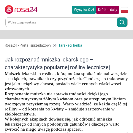
Wysyłka 0 zł
Krótkie daty
Kategorie
Rosa24 - Portal sprzedażowy
Taraxaci herba
Chemia gospodarcza
Jak rozpoznać mniszka lekarskiego –
charakterystyka popularnej rośliny leczniczej
Dla zwierząt
Mniszek lekarski to roślina, którą można spotkać niemal wszędzie 
– na łąkach, trawnikach czy przydrożach. Choć często traktowany 
jest jako uciążliwy chwast, posiada wiele cennych właściwości 
Dom i ogród
zdrowotnych.
Rozpoznanie mniszka nie sprawia trudności dzięki jego 
charakterystycznym żółtym kwiatom oraz postrzępionym liściom 
Zdrowie
tworzącym przyziemną rozetę. Warto wiedzieć, że każda część tej 
rośliny – od korzenia po kwiaty – znajduje zastosowanie w 
ziołolecznictwie.
Kobieta w ciąży i mama
W kolejnych akapitach dowiesz się, jak odróżnić mniszka 
lekarskiego od innych podobnych gatunków i dlaczego warto 
zwrócić na niego uwagę podczas spaceru.