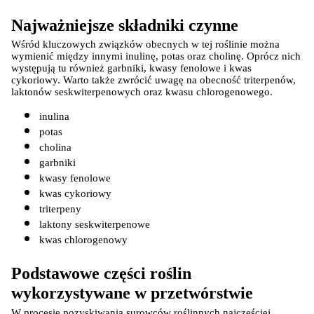
Najważniejsze składniki czynne
Wśród kluczowych związków obecnych w tej roślinie można 
wymienić między innymi inulinę, potas oraz cholinę. Oprócz nich 
występują tu również garbniki, kwasy fenolowe i kwas 
cykoriowy. Warto także zwrócić uwagę na obecność triterpenów, 
laktonów seskwiterpenowych oraz kwasu chlorogenowego.
inulina
potas
cholina
garbniki
kwasy fenolowe
kwas cykoriowy
triterpeny
laktony seskwiterpenowe
kwas chlorogenowy
Podstawowe części roślin 
wykorzystywane w przetwórstwie
W procesie pozyskiwania surowców roślinnych najczęściej 