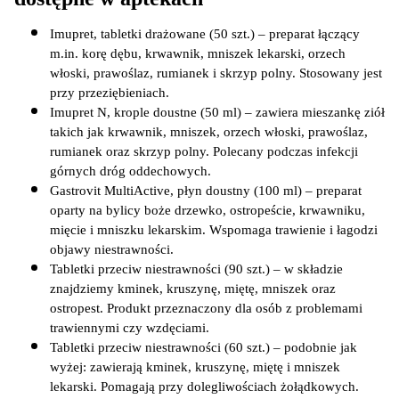
Imupret, tabletki drażowane (50 szt.) – preparat łączący 
m.in. korę dębu, krwawnik, mniszek lekarski, orzech 
włoski, prawoślaz, rumianek i skrzyp polny. Stosowany jest 
przy przeziębieniach.
Imupret N, krople doustne (50 ml) – zawiera mieszankę ziół 
takich jak krwawnik, mniszek, orzech włoski, prawoślaz, 
rumianek oraz skrzyp polny. Polecany podczas infekcji 
górnych dróg oddechowych.
Gastrovit MultiActive, płyn doustny (100 ml) – preparat 
oparty na bylicy boże drzewko, ostropeście, krwawniku, 
mięcie i mniszku lekarskim. Wspomaga trawienie i łagodzi 
objawy niestrawności.
Tabletki przeciw niestrawności (90 szt.) – w składzie 
znajdziemy kminek, kruszynę, miętę, mniszek oraz 
ostropest. Produkt przeznaczony dla osób z problemami 
trawiennymi czy wzdęciami.
Tabletki przeciw niestrawności (60 szt.) – podobnie jak 
wyżej: zawierają kminek, kruszynę, miętę i mniszek 
lekarski. Pomagają przy dolegliwościach żołądkowych.