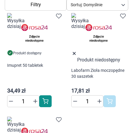
Dziecko
Filtry
Sortuj: Domyślnie
Higiena
Kosmetyki
Mężczyzna
Produkt dostępny
Produkt niedostępny
Zdrowy styl życia
Imupret 50 tabletek
Labofarm Zioła moczopędne
30 saszetek
Zabawki
34,49 zł
17,81 zł
Sprzęt medyczny
Motoryzacja
Grupy produktowe