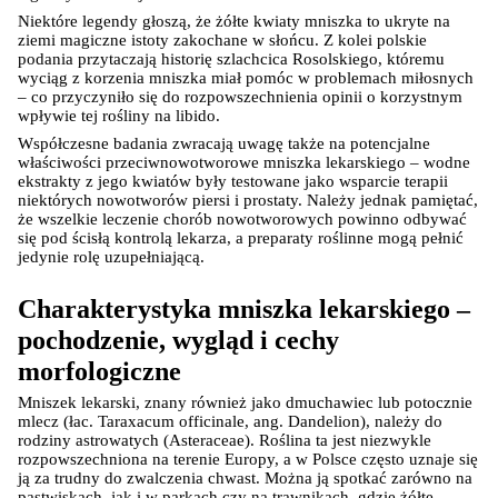
Niektóre legendy głoszą, że żółte kwiaty mniszka to ukryte na 
ziemi magiczne istoty zakochane w słońcu. Z kolei polskie 
podania przytaczają historię szlachcica Rosolskiego, któremu 
wyciąg z korzenia mniszka miał pomóc w problemach miłosnych 
– co przyczyniło się do rozpowszechnienia opinii o korzystnym 
wpływie tej rośliny na libido.
Współczesne badania zwracają uwagę także na potencjalne 
właściwości przeciwnowotworowe mniszka lekarskiego – wodne 
ekstrakty z jego kwiatów były testowane jako wsparcie terapii 
niektórych nowotworów piersi i prostaty. Należy jednak pamiętać, 
że wszelkie leczenie chorób nowotworowych powinno odbywać 
się pod ścisłą kontrolą lekarza, a preparaty roślinne mogą pełnić 
jedynie rolę uzupełniającą.
Charakterystyka mniszka lekarskiego – 
pochodzenie, wygląd i cechy 
morfologiczne
Mniszek lekarski, znany również jako dmuchawiec lub potocznie 
mlecz (łac. Taraxacum officinale, ang. Dandelion), należy do 
rodziny astrowatych (Asteraceae). Roślina ta jest niezwykle 
rozpowszechniona na terenie Europy, a w Polsce często uznaje się 
ją za trudny do zwalczenia chwast. Można ją spotkać zarówno na 
pastwiskach, jak i w parkach czy na trawnikach, gdzie żółte 