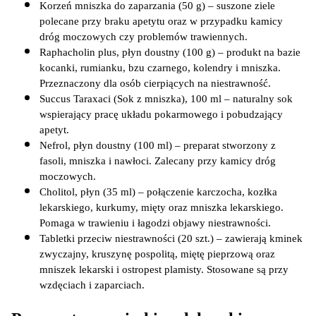
Korzeń mniszka do zaparzania (50 g) – suszone ziele 
polecane przy braku apetytu oraz w przypadku kamicy 
dróg moczowych czy problemów trawiennych.
Raphacholin plus, płyn doustny (100 g) – produkt na bazie 
kocanki, rumianku, bzu czarnego, kolendry i mniszka. 
Przeznaczony dla osób cierpiących na niestrawność.
Succus Taraxaci (Sok z mniszka), 100 ml – naturalny sok 
wspierający pracę układu pokarmowego i pobudzający 
apetyt.
Nefrol, płyn doustny (100 ml) – preparat stworzony z 
fasoli, mniszka i nawłoci. Zalecany przy kamicy dróg 
moczowych.
Cholitol, płyn (35 ml) – połączenie karczocha, kozłka 
lekarskiego, kurkumy, mięty oraz mniszka lekarskiego. 
Pomaga w trawieniu i łagodzi objawy niestrawności.
Tabletki przeciw niestrawności (20 szt.) – zawierają kminek 
zwyczajny, kruszynę pospolitą, miętę pieprzową oraz 
mniszek lekarski i ostropest plamisty. Stosowane są przy 
wzdęciach i zaparciach.