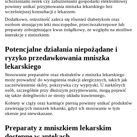
schorzeniami nerek czy zaburzeniami gospodarki elektrolitowej 
powinny unikać przyjmowania mniszka lekarskiego bez 
wcześniejszej konsultacji z lekarzem.
Ustawienia
Dodatkowo, ostrożność zaleca się również diabetykom oraz 
osobom stosującym leki moczopędne, przeciwzakrzepowe lub 
preparaty zobojętniające kwas żołądkowy, ze względu na możliwe 
interakcje z mniszkiem.
Potencjalne działania niepożądane i 
ryzyko przedawkowania mniszka 
lekarskiego
Stosowanie preparatów oraz ekstraktów z mniszka lekarskiego 
może prowadzić do wystąpienia reakcji alergicznych, takich jak 
zaczerwienienie skóry, pokrzywka czy wypryski. U niektórych 
osób, szczególnie przy dłuższym przyjmowaniu, mogą pojawić 
się także dolegliwości ze strony układu trawiennego.
Kobiety w ciąży oraz karmiące piersią powinny unikać produktów 
zawierających mniszek lekarski, gdyż ich stosowanie w tym 
okresie jest niewskazane.
Preparaty z mniszkiem lekarskim 
dostępne w aptekach