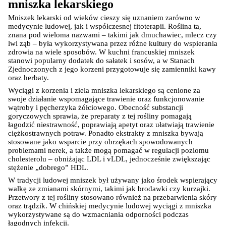
mniszka lekarskiego
Mniszek lekarski od wieków cieszy się uznaniem zarówno w 
medycynie ludowej, jak i współczesnej fitoterapii. Roślina ta, 
znana pod wieloma nazwami – takimi jak dmuchawiec, mlecz czy 
lwi ząb – była wykorzystywana przez różne kultury do wspierania 
zdrowia na wiele sposobów. W kuchni francuskiej mniszek 
stanowi popularny dodatek do sałatek i sosów, a w Stanach 
Zjednoczonych z jego korzeni przygotowuje się zamienniki kawy 
oraz herbaty.
Wyciągi z korzenia i ziela mniszka lekarskiego są cenione za 
swoje działanie wspomagające trawienie oraz funkcjonowanie 
wątroby i pęcherzyka żółciowego. Obecność substancji 
goryczowych sprawia, że preparaty z tej rośliny pomagają 
łagodzić niestrawność, poprawiają apetyt oraz ułatwiają trawienie 
ciężkostrawnych potraw. Ponadto ekstrakty z mniszka bywają 
stosowane jako wsparcie przy obrzękach spowodowanych 
problemami nerek, a także mogą pomagać w regulacji poziomu 
cholesterolu – obniżając LDL i vLDL, jednocześnie zwiększając 
stężenie „dobrego” HDL.
W tradycji ludowej mniszek był używany jako środek wspierający 
walkę ze zmianami skórnymi, takimi jak brodawki czy kurzajki. 
Przetwory z tej rośliny stosowano również na przebarwienia skóry 
oraz trądzik. W chińskiej medycynie ludowej wyciągi z mniszka 
wykorzystywane są do wzmacniania odporności podczas 
łagodnych infekcji.