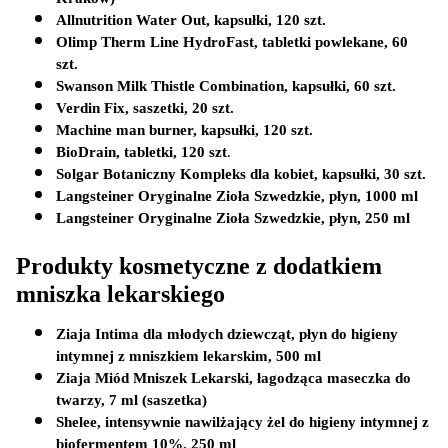
Allnutrition Water Out, kapsułki, 120 szt.
Olimp Therm Line HydroFast, tabletki powlekane, 60 
szt.
Swanson Milk Thistle Combination, kapsułki, 60 szt.
Verdin Fix, saszetki, 20 szt.
Machine man burner, kapsułki, 120 szt.
BioDrain, tabletki, 120 szt
.         
Solgar Botaniczny Kompleks dla kobiet, kapsułki, 30 szt. 
Langsteiner Oryginalne Zioła Szwedzkie, płyn, 1000 ml
Langsteiner Oryginalne Zioła Szwedzkie, płyn, 250 ml
Produkty kosmetyczne z dodatkiem 
mniszka lekarskiego
Ziaja Intima dla młodych dziewcząt, płyn do higieny 
intymnej z mniszkiem lekarskim, 500 ml
Ziaja Miód Mniszek Lekarski, łagodząca maseczka do 
twarzy, 7 ml (saszetka)
Shelee, intensywnie nawilżający żel do higieny intymnej z 
biofermentem 10%, 250 ml