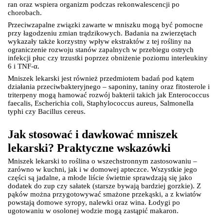
ran oraz wspiera organizm podczas rekonwalescencji po 
chorobach.
Przeciwzapalne związki zawarte w mniszku mogą być pomocne 
przy łagodzeniu zmian trądzikowych. Badania na zwierzętach 
wykazały także korzystny wpływ ekstraktów z tej rośliny na 
ograniczenie rozwoju stanów zapalnych w przebiegu ostrych 
infekcji płuc czy trzustki poprzez obniżenie poziomu interleukiny 
6 i TNF-α.
Mniszek lekarski jest również przedmiotem badań pod kątem 
działania przeciwbakteryjnego – saponiny, taniny oraz fitosterole i 
triterpeny mogą hamować rozwój bakterii takich jak Enterococcus 
faecalis, Escherichia coli, Staphylococcus aureus, Salmonella 
typhi czy Bacillus cereus.
Jak stosować i dawkować mniszek 
lekarski? Praktyczne wskazówki
Mniszek lekarski to roślina o wszechstronnym zastosowaniu – 
zarówno w kuchni, jak i w domowej apteczce. Wszystkie jego 
części są jadalne, a młode liście świetnie sprawdzają się jako 
dodatek do zup czy sałatek (starsze bywają bardziej gorzkie). Z 
pąków można przygotowywać smażone przekąski, a z kwiatów 
powstają domowe syropy, nalewki oraz wina. Łodygi po 
ugotowaniu w osolonej wodzie mogą zastąpić makaron.