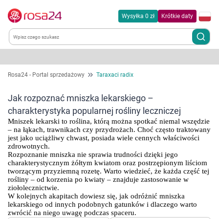
Wysyłka 0 zł
Krótkie daty
Kategorie
Rosa24 - Portal sprzedażowy
Taraxaci radix
Chemia gospodarcza
Jak rozpoznać mniszka lekarskiego –
charakterystyka popularnej rośliny leczniczej
Dla zwierząt
Mniszek lekarski to roślina, którą można spotkać niemal wszędzie 
– na łąkach, trawnikach czy przydrożach. Choć często traktowany 
jest jako uciążliwy chwast, posiada wiele cennych właściwości 
Dom i ogród
zdrowotnych.
Rozpoznanie mniszka nie sprawia trudności dzięki jego 
charakterystycznym żółtym kwiatom oraz postrzępionym liściom 
Zdrowie
tworzącym przyziemną rozetę. Warto wiedzieć, że każda część tej 
rośliny – od korzenia po kwiaty – znajduje zastosowanie w 
ziołolecznictwie.
Kobieta w ciąży i mama
W kolejnych akapitach dowiesz się, jak odróżnić mniszka 
lekarskiego od innych podobnych gatunków i dlaczego warto 
zwrócić na niego uwagę podczas spaceru.