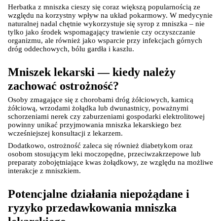
Herbatka z mniszka cieszy się coraz większą popularnością ze 
względu na korzystny wpływ na układ pokarmowy. W medycynie 
AKCEPTUJĘ WSZYSTKIE
naturalnej nadal chętnie wykorzystuje się syrop z mniszka – nie 
tylko jako środek wspomagający trawienie czy oczyszczanie 
organizmu, ale również jako wsparcie przy infekcjach górnych 
Ustawienia
dróg oddechowych, bólu gardła i kaszlu.
Mniszek lekarski — kiedy należy 
zachować ostrożność?
Osoby zmagające się z chorobami dróg żółciowych, kamicą 
żółciową, wrzodami żołądka lub dwunastnicy, poważnymi 
schorzeniami nerek czy zaburzeniami gospodarki elektrolitowej 
powinny unikać przyjmowania mniszka lekarskiego bez 
wcześniejszej konsultacji z lekarzem.
Dodatkowo, ostrożność zaleca się również diabetykom oraz 
osobom stosującym leki moczopędne, przeciwzakrzepowe lub 
preparaty zobojętniające kwas żołądkowy, ze względu na możliwe 
interakcje z mniszkiem.
Potencjalne działania niepożądane i 
ryzyko przedawkowania mniszka 