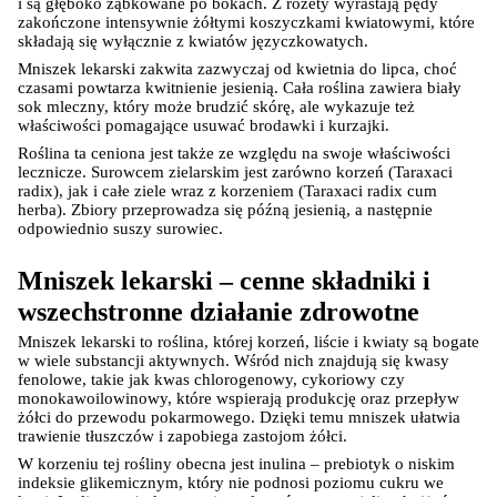
i są głęboko ząbkowane po bokach. Z rozety wyrastają pędy 
zakończone intensywnie żółtymi koszyczkami kwiatowymi, które 
składają się wyłącznie z kwiatów języczkowatych.
Mniszek lekarski zakwita zazwyczaj od kwietnia do lipca, choć 
czasami powtarza kwitnienie jesienią. Cała roślina zawiera biały 
sok mleczny, który może brudzić skórę, ale wykazuje też 
właściwości pomagające usuwać brodawki i kurzajki.
Roślina ta ceniona jest także ze względu na swoje właściwości 
lecznicze. Surowcem zielarskim jest zarówno korzeń (Taraxaci 
radix), jak i całe ziele wraz z korzeniem (Taraxaci radix cum 
herba). Zbiory przeprowadza się późną jesienią, a następnie 
odpowiednio suszy surowiec.
Mniszek lekarski – cenne składniki i 
wszechstronne działanie zdrowotne
Mniszek lekarski to roślina, której korzeń, liście i kwiaty są bogate 
w wiele substancji aktywnych. Wśród nich znajdują się kwasy 
fenolowe, takie jak kwas chlorogenowy, cykoriowy czy 
monokawoilowinowy, które wspierają produkcję oraz przepływ 
żółci do przewodu pokarmowego. Dzięki temu mniszek ułatwia 
trawienie tłuszczów i zapobiega zastojom żółci.
W korzeniu tej rośliny obecna jest inulina – prebiotyk o niskim 
indeksie glikemicznym, który nie podnosi poziomu cukru we 