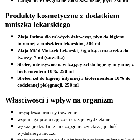
Langsteiner Oryginalne Zioła Szwedzkie, płyn, 250 ml
Produkty kosmetyczne z dodatkiem 
mniszka lekarskiego
Ziaja Intima dla młodych dziewcząt, płyn do higieny 
intymnej z mniszkiem lekarskim, 500 ml
Ziaja Miód Mniszek Lekarski, łagodząca maseczka do 
twarzy, 7 ml (saszetka)
Shelee, intensywnie nawilżający żel do higieny intymnej z 
biofermentem 10%, 250 ml
Shelee, żel do higieny intymnej z biofermentem 10% do 
codziennej pielęgnacji, 250 ml
Właściwości i wpływ na organizm
przyspiesza procesy trawienne
wspomaga produkcję żółci oraz jej wydzielanie
wykazuje działanie moczopędne, zwiększając ilość 
wydalanego moczu
może przyczyniać się do obniżenia poziomu cukru we krwi