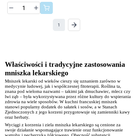
1
Właściwości i tradycyjne zastosowania 
mniszka lekarskiego
Mniszek lekarski od wieków cieszy się uznaniem zarówno w 
medycynie ludowej, jak i współczesnej fitoterapii. Roślina ta, 
znana pod wieloma nazwami – takimi jak dmuchawiec, mlecz czy 
lwi ząb – była wykorzystywana przez różne kultury do wspierania 
zdrowia na wiele sposobów. W kuchni francuskiej mniszek 
stanowi popularny dodatek do sałatek i sosów, a w Stanach 
Zjednoczonych z jego korzeni przygotowuje się zamienniki kawy 
oraz herbaty.
Wyciągi z korzenia i ziela mniszka lekarskiego są cenione za 
swoje działanie wspomagające trawienie oraz funkcjonowanie 
wątroby i pęcherzyka żółciowego. Obecność substancji 