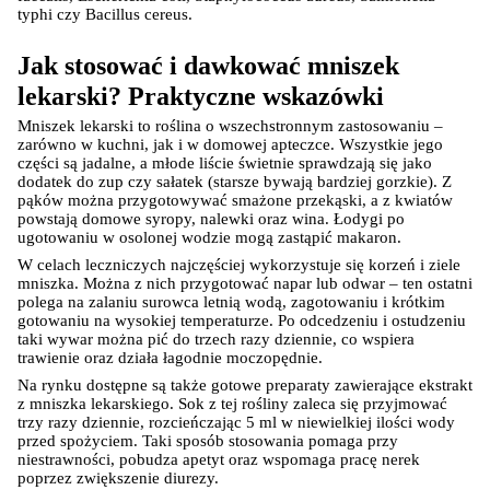
typhi czy Bacillus cereus.
Jak stosować i dawkować mniszek 
lekarski? Praktyczne wskazówki
Mniszek lekarski to roślina o wszechstronnym zastosowaniu – 
zarówno w kuchni, jak i w domowej apteczce. Wszystkie jego 
części są jadalne, a młode liście świetnie sprawdzają się jako 
dodatek do zup czy sałatek (starsze bywają bardziej gorzkie). Z 
pąków można przygotowywać smażone przekąski, a z kwiatów 
powstają domowe syropy, nalewki oraz wina. Łodygi po 
Korzystamy z plików cookies w celu
ugotowaniu w osolonej wodzie mogą zastąpić makaron.
dostosowania zawartości serwisu do Twoich
W celach leczniczych najczęściej wykorzystuje się korzeń i ziele 
preferencji. Więcej informacji znajdziesz w
mniszka. Można z nich przygotować napar lub odwar – ten ostatni 
polega na zalaniu surowca letnią wodą, zagotowaniu i krótkim 
naszej
polityce prywatności
. Możesz określić
gotowaniu na wysokiej temperaturze. Po odcedzeniu i ostudzeniu 
warunki przechowywania lub dostępu do
taki wywar można pić do trzech razy dziennie, co wspiera 
trawienie oraz działa łagodnie moczopędnie.
cookies poprzez kliknięcie przycisku
Na rynku dostępne są także gotowe preparaty zawierające ekstrakt 
"Ustawienia" lub możesz zaakceptować
z mniszka lekarskiego. Sok z tej rośliny zaleca się przyjmować 
ustawienia wszystkich cookies klikając
trzy razy dziennie, rozcieńczając 5 ml w niewielkiej ilości wody 
AKCEPTUJĘ WSZYSTKIE
przed spożyciem. Taki sposób stosowania pomaga przy 
niestrawności, pobudza apetyt oraz wspomaga pracę nerek 
poprzez zwiększenie diurezy.