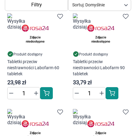
Dziecko
Filtry
Sortuj: Domyślnie
Higiena
Kosmetyki
Mężczyzna
Produkt dostępny
Produkt dostępny
Tabletki przeciw
Tabletki przeciw
Zdrowy styl życia
niestrawności Labofarm 60
niestrawności Labofarm 90
tabletek
tabletek
Zabawki
23,98 zł
33,79 zł
Sprzęt medyczny
Motoryzacja
Grupy produktowe