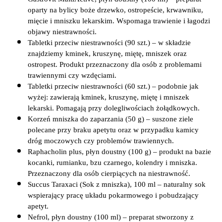
oparty na bylicy boże drzewko, ostropeście, krwawniku, 
mięcie i mniszku lekarskim. Wspomaga trawienie i łagodzi 
objawy niestrawności.
Tabletki przeciw niestrawności (90 szt.) – w składzie 
znajdziemy kminek, kruszynę, miętę, mniszek oraz 
ostropest. Produkt przeznaczony dla osób z problemami 
trawiennymi czy wzdęciami.
Tabletki przeciw niestrawności (60 szt.) – podobnie jak 
wyżej: zawierają kminek, kruszynę, miętę i mniszek 
lekarski. Pomagają przy dolegliwościach żołądkowych.
Korzeń mniszka do zaparzania (50 g) – suszone ziele 
polecane przy braku apetytu oraz w przypadku kamicy 
dróg moczowych czy problemów trawiennych.
Raphacholin plus, płyn doustny (100 g) – produkt na bazie 
kocanki, rumianku, bzu czarnego, kolendry i mniszka. 
Przeznaczony dla osób cierpiących na niestrawność.
Succus Taraxaci (Sok z mniszka), 100 ml – naturalny sok 
wspierający pracę układu pokarmowego i pobudzający 
apetyt.
Nefrol, płyn doustny (100 ml) – preparat stworzony z 