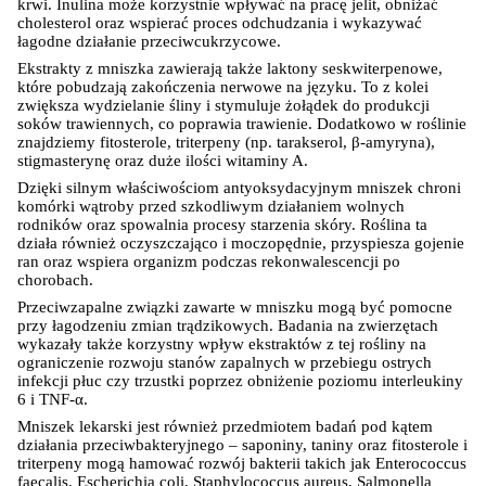
krwi. Inulina może korzystnie wpływać na pracę jelit, obniżać 
cholesterol oraz wspierać proces odchudzania i wykazywać 
łagodne działanie przeciwcukrzycowe.
Ekstrakty z mniszka zawierają także laktony seskwiterpenowe, 
które pobudzają zakończenia nerwowe na języku. To z kolei 
zwiększa wydzielanie śliny i stymuluje żołądek do produkcji 
soków trawiennych, co poprawia trawienie. Dodatkowo w roślinie 
znajdziemy fitosterole, triterpeny (np. tarakserol, β-amyryna), 
stigmasterynę oraz duże ilości witaminy A.
Dzięki silnym właściwościom antyoksydacyjnym mniszek chroni 
komórki wątroby przed szkodliwym działaniem wolnych 
rodników oraz spowalnia procesy starzenia skóry. Roślina ta 
działa również oczyszczająco i moczopędnie, przyspiesza gojenie 
ran oraz wspiera organizm podczas rekonwalescencji po 
chorobach.
Przeciwzapalne związki zawarte w mniszku mogą być pomocne 
przy łagodzeniu zmian trądzikowych. Badania na zwierzętach 
wykazały także korzystny wpływ ekstraktów z tej rośliny na 
ograniczenie rozwoju stanów zapalnych w przebiegu ostrych 
infekcji płuc czy trzustki poprzez obniżenie poziomu interleukiny 
6 i TNF-α.
Mniszek lekarski jest również przedmiotem badań pod kątem 
działania przeciwbakteryjnego – saponiny, taniny oraz fitosterole i 
triterpeny mogą hamować rozwój bakterii takich jak Enterococcus 
faecalis, Escherichia coli, Staphylococcus aureus, Salmonella 