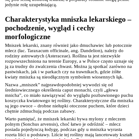
jedynie rolę uzupełniającą.
Charakterystyka mniszka lekarskiego – 
pochodzenie, wygląd i cechy 
morfologiczne
Mniszek lekarski, znany również jako dmuchawiec lub potocznie 
mlecz (łac. Taraxacum officinale, ang. Dandelion), należy do 
rodziny astrowatych (Asteraceae). Roślina ta jest niezwykle 
rozpowszechniona na terenie Europy, a w Polsce często uznaje się 
ją za trudny do zwalczenia chwast. Można ją spotkać zarówno na 
pastwiskach, jak i w parkach czy na trawnikach, gdzie żółte 
kwiaty mniszka są nieodłącznym symbolem wiosennych łąk.
Nazwa „mniszek” najprawdopodobniej wywodzi się od 
średniowiecznego określenia caput monachi, czyli „głowa 
mnicha”, co miało nawiązywać do wyglądu pozbawionego puchu 
koszyczka kwiatowego tej rośliny. Charakterystyczne dla mniszka 
są jego owoce – drobne niełupki otoczone puchem, które dzieci 
chętnie zdmuchują podczas zabawy.
Warto pamiętać, że mniszek lekarski bywa mylony z mleczem 
polnym (Sonchus arvensis), choć łatwo je odróżnić – mlecz 
posiada pojedynczą łodygę, podczas gdy u mniszka wyrasta 
rozeta liści u podstawy. Liście tej rośliny mają lancetowaty kształt 