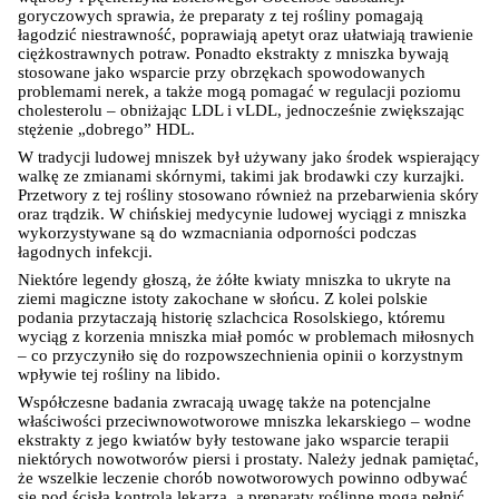
goryczowych sprawia, że preparaty z tej rośliny pomagają 
łagodzić niestrawność, poprawiają apetyt oraz ułatwiają trawienie 
ciężkostrawnych potraw. Ponadto ekstrakty z mniszka bywają 
stosowane jako wsparcie przy obrzękach spowodowanych 
problemami nerek, a także mogą pomagać w regulacji poziomu 
cholesterolu – obniżając LDL i vLDL, jednocześnie zwiększając 
stężenie „dobrego” HDL.
W tradycji ludowej mniszek był używany jako środek wspierający 
walkę ze zmianami skórnymi, takimi jak brodawki czy kurzajki. 
Przetwory z tej rośliny stosowano również na przebarwienia skóry 
oraz trądzik. W chińskiej medycynie ludowej wyciągi z mniszka 
wykorzystywane są do wzmacniania odporności podczas 
łagodnych infekcji.
Niektóre legendy głoszą, że żółte kwiaty mniszka to ukryte na 
ziemi magiczne istoty zakochane w słońcu. Z kolei polskie 
podania przytaczają historię szlachcica Rosolskiego, któremu 
wyciąg z korzenia mniszka miał pomóc w problemach miłosnych 
– co przyczyniło się do rozpowszechnienia opinii o korzystnym 
wpływie tej rośliny na libido.
Współczesne badania zwracają uwagę także na potencjalne 
właściwości przeciwnowotworowe mniszka lekarskiego – wodne 
ekstrakty z jego kwiatów były testowane jako wsparcie terapii 
niektórych nowotworów piersi i prostaty. Należy jednak pamiętać, 
że wszelkie leczenie chorób nowotworowych powinno odbywać 
się pod ścisłą kontrolą lekarza, a preparaty roślinne mogą pełnić 