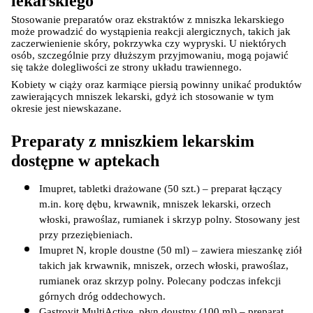
lekarskiego
Stosowanie preparatów oraz ekstraktów z mniszka lekarskiego 
może prowadzić do wystąpienia reakcji alergicznych, takich jak 
zaczerwienienie skóry, pokrzywka czy wypryski. U niektórych 
osób, szczególnie przy dłuższym przyjmowaniu, mogą pojawić 
się także dolegliwości ze strony układu trawiennego.
Kobiety w ciąży oraz karmiące piersią powinny unikać produktów 
zawierających mniszek lekarski, gdyż ich stosowanie w tym 
okresie jest niewskazane.
Preparaty z mniszkiem lekarskim 
dostępne w aptekach
Imupret, tabletki drażowane (50 szt.) – preparat łączący 
m.in. korę dębu, krwawnik, mniszek lekarski, orzech 
włoski, prawoślaz, rumianek i skrzyp polny. Stosowany jest 
przy przeziębieniach.
Imupret N, krople doustne (50 ml) – zawiera mieszankę ziół 
takich jak krwawnik, mniszek, orzech włoski, prawoślaz, 
rumianek oraz skrzyp polny. Polecany podczas infekcji 
górnych dróg oddechowych.
Gastrovit MultiActive, płyn doustny (100 ml) – preparat 