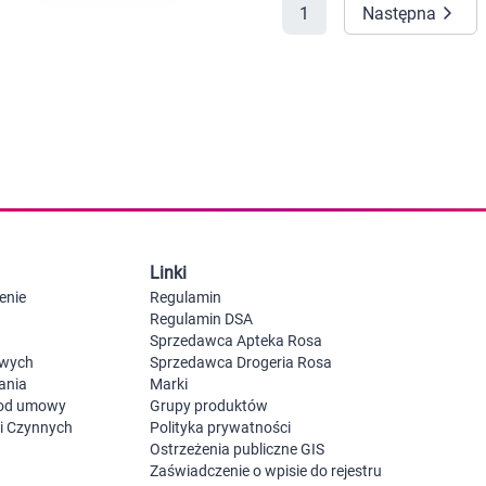
1
Następna
 dla psa i kota
Leki na chrypkę
Witaminy i minerały
Witaminy
Leki i suplementy z witaminą A
Witami
Leki i suplementy z witaminą A+E
Witaminy ADEK A + D + E + K
Leki i suplementy z witaminą B1
Leki i suplementy z witaminą B2
Leki i suplementy z witaminą B3
Leki i suplementy z witaminą B6
Leki i suplementy z witaminą B9 kwas
Ak
Leki i suplementy z witaminą B12
Wk
Leki i suplementy z witaminą B comp
Układ
Ni
Linki
Leki i suplementy z witaminą C
enie
Regulamin
Leki i suplementy z witaminą D
Regulamin DSA
Leki i suplementy z witaminą E
Sprzedawca Apteka Rosa
Leki i suplementy z witaminą K
Leki i suplementy z witaminami K+D
owych
Sprzedawca Drogeria Rosa
Biotyna
ania
Marki
Pozostałe witaminy
Katar
Ma
 od umowy
Grupy produktów
Leki i suplementy z witaminą B5
ji Czynnych
Polityka prywatności
Minerały w tabletkach i płynie
Ostrzeżenia publiczne GIS
Tabletki i preparaty z chromem
Zaświadczenie o wpisie do rejestru