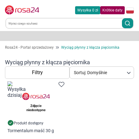
Wysyłka 0 zł
Krótkie daty
Kategorie
Rosa24 - Portal sprzedażowy
Wyciąg płynny z kłącza pięciornika
Chemia gospodarcza
Wyciąg płynny z kłącza pięciornika
Filtry
Sortuj: Domyślnie
Dla zwierząt
Dom i ogród
Zdrowie
Kobieta w ciąży i mama
Produkt dostępny
Tormentalum maść 30 g
Korzystamy z plików cookies w celu