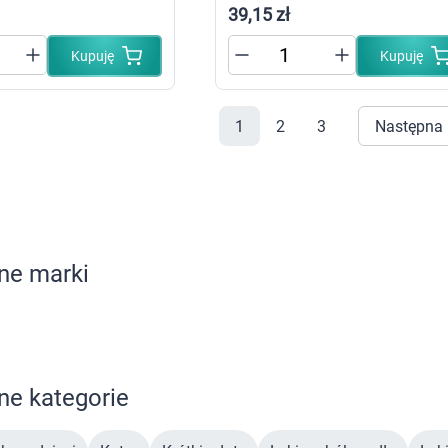
39,15 zł
Leki na reumatyzm
Suplementy i witaminy na kości i stawy
Żele i płyny do masażu
Kupuję
Kupuję
Leki na stawy
Leki na skurcze
Leki dermatologiczne
1
2
3
Następna
Leki i kosmetyki na zmiany skórne
Leki i maści na atopowe zapalenie sk
Leki i preparaty na grzybicę
Leki i preparaty na łuszczycę
Leki i preparaty na trądzik
Leki i preparaty na wszawicę
Leki na opryszczkę
Leki i preparaty na brodawki i kurzajki
ne marki
Leki na nadmierne pocenie
Szampony i preparaty na łupież
Leki na ospę
Preparaty na zajady i afty
Preparaty na łysienie androgenowe
Leki i preparaty na mięczaka zakaźn
e kategorie
Leki i preparaty na świerzb
Leki i kosmetyki na problemy skórne
Leki i kosmetyki na odleżyny