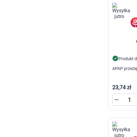
Zabawki
Zwierzęta gospodarskie
Akwarystyka
Produkt 
APAP przezię
23,74 zł