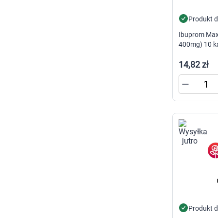
Produkt 
Ibuprom Max 
400mg) 10 k
14,82 zł
Produkt 