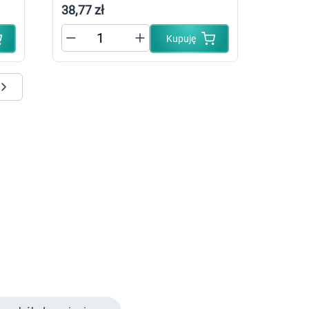
38,77 zł
Pieluszki dla dzieci i niemowląt
Pieluchomajtki dla dzieci i niemowląt
Majteczki, ceratki i wkładki do pieluszek
Kupuję
Pieluchy
óry
ego