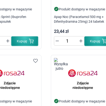
Probiotyki, odbudowa flory jelitowej
Szczot
Leki na zgagę i refluks
Akcesoria dzie
dostępny w magazynie
Produkt dostępny w magazynie
Suplementy z błonnikiem
Nocnik
Sprint (Ibuprofen
Apap Noc (Paracetamol 500 mg +
Syropy i tabletki na brak apetytu
Laktat
apsułek
Difenhydramina 25mg) 24 tabetek
Leki i suplementy na choroby trzustki
Smoczk
Leki na nietolerancję laktozy
Leki i suplementy na pasożyty ludzkie
23,44 zł
Leki na ból brzucha i skurcze
Pościel
Leki i suplementy na wzdęcia
Kupuję
Kupuję
Leki na niestrawność i ból żołądka
Żywienie w chorobie
Akceso
Serce i układ krążenia
Gryzak
Leki i suplementy na cholesterol
Karmie
Preparaty wspomagające pracę serca
Maści, tabletki i leki na żylaki
Maści, czopki i leki na hemoroidy
Kwasy tłuszczowe omega 3, 6, 9
Leki przeciwzakrzepowe
Leki na nadciśnienie
Leki i tabletki na krążenie
Leki na obrzęki nóg
Seks i zdrowie intymne
dostępny w magazynie
Produkt dostępny w magazynie
Lubrykanty