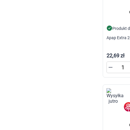
Produkt 
Apap Extra 24
22,69 zł
K
s
n
p
p
w
U