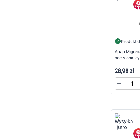
Produkt 
Apap Migren
acetylosalic
tabletek
28,98 zł