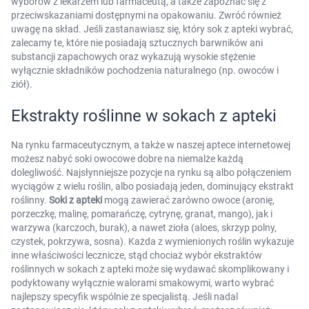
wyborów z lekarzem lub farmaceutą, a także zapoznać się z
przeciwskazaniami dostępnymi na opakowaniu. Zwróć również
uwagę na skład. Jeśli zastanawiasz się, który sok z apteki wybrać,
zalecamy te, które nie posiadają sztucznych barwników ani
substancji zapachowych oraz wykazują wysokie stężenie
wyłącznie składników pochodzenia naturalnego (np. owoców i
ziół).
Ekstrakty roślinne w sokach z apteki
Na rynku farmaceutycznym, a także w naszej aptece internetowej
możesz nabyć soki owocowe dobre na niemalże każdą
dolegliwość. Najsłynniejsze pozycje na rynku są albo połączeniem
wyciągów z wielu roślin, albo posiadają jeden, dominujący ekstrakt
roślinny.
Soki z apteki
mogą zawierać zarówno owoce (aronię,
porzeczkę, malinę, pomarańczę, cytrynę, granat, mango), jak i
warzywa (karczoch, burak), a nawet zioła (aloes, skrzyp polny,
czystek, pokrzywa, sosna). Każda z wymienionych roślin wykazuje
inne właściwości lecznicze, stąd chociaż wybór ekstraktów
roślinnych w sokach z apteki może się wydawać skomplikowany i
podyktowany wyłącznie walorami smakowymi, warto wybrać
najlepszy specyfik wspólnie ze specjalistą. Jeśli nadal