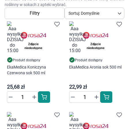
Dziecko
roślinny w sokach z apteki wybrać.
Filtry
Sortuj: Domyślnie
Higiena
Kosmetyki
Mężczyzna
Zdrowy styl życia
Produkt dostępny
Produkt dostępny
EkaMedica Koniczyna
EkaMedica Aronia sok 500 ml
Czerwona sok 500 ml
Zabawki
25,68 zł
22,99 zł
Sprzęt medyczny
Motoryzacja
Grupy produktowe