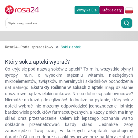
Wysyłka 0 zł
Krótkie daty
Kategorie
Rosa24 - Portal sprzedażowy
Soki z apteki
Chemia gospodarcza
Który sok z apteki wybrać?
Co kryje się pod nazwą soków z apteki? To m.in. wszystkie płyny i
Dla zwierząt
syropy, m.in. o wysokim stężeniu witamin, niezbędnych
mikroelementów, związków mineralnych i składników pochodzenia
naturalnego.
Ekstrakty roślinne w sokach z apteki
mają działanie
Dom i ogród
obszarowe bądź wielokierunkowe. Na co dobre są soki owocowe?
Niemalże na każdą dolegliwość! Jednakże na pytanie, który sok z
apteki wybrać, nie możemy odpowiedzieć jednoznacznie. Istnieje
Zdrowie
bardzo wiele produktów farmaceutycznych, a każdy z nich ma inny
skład oraz przeznaczenie. Celem ich lepszego poznania warto
Kobieta w ciąży i mama
dokładnie przeanalizować każdy skład. Jednakże, żeby
zaoszczędzić Twój czas, w kolejnych akapitach spróbujemy
doradzić Ci, na co dobre są soki owocowe oraz na który ekstrakt