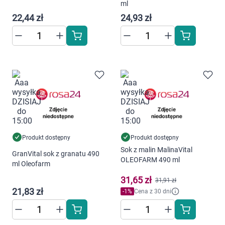
ml
22,44 zł
24,93 zł
Produkt dostępny
Produkt dostępny
Sok z malin MalinaVital
GranVital sok z granatu 490
OLEOFARM 490 ml
ml Oleofarm
31,65 zł
31,91 zł
21,83 zł
-
1
%
Cena z 30 dni