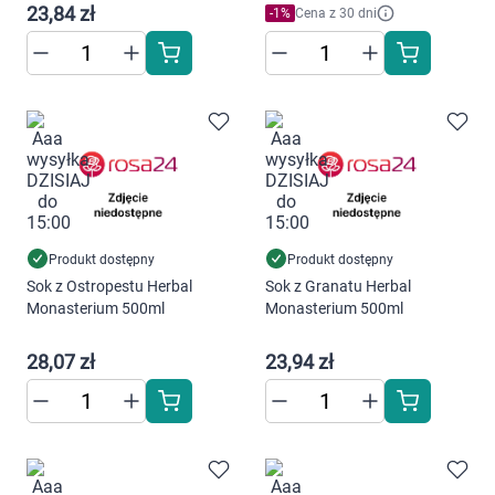
23,84 zł
-
1
%
Cena z 30 dni
Korzystamy z plików cookies w celu
dostosowania zawartości serwisu do Twoich
preferencji. Więcej informacji znajdziesz w
naszej
polityce prywatności
. Możesz określić
warunki przechowywania lub dostępu do
cookies poprzez kliknięcie przycisku
"Ustawienia" lub możesz zaakceptować
Produkt dostępny
Produkt dostępny
ustawienia wszystkich cookies klikając
Sok z Ostropestu Herbal
Sok z Granatu Herbal
AKCEPTUJĘ WSZYSTKIE
Monasterium 500ml
Monasterium 500ml
28,07 zł
23,94 zł
AKCEPTUJĘ WSZYSTKIE
Ustawienia